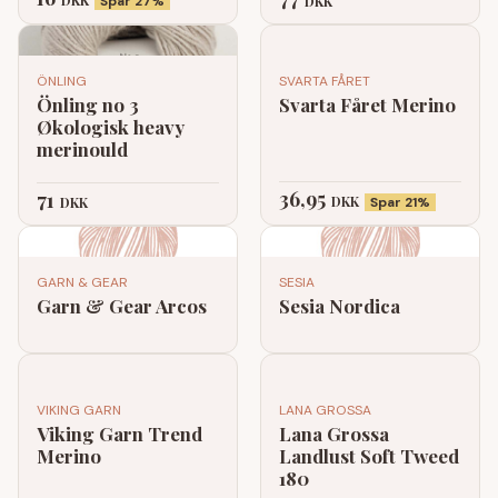
DKK
Spar 27%
DKK
ÖNLING
SVARTA FÅRET
Önling no 3
Svarta Fåret Merino
Økologisk heavy
merinould
36,95
71
DKK
DKK
Spar 21%
GARN & GEAR
SESIA
Garn & Gear Arcos
Sesia Nordica
VIKING GARN
LANA GROSSA
Viking Garn Trend
Lana Grossa
Merino
Landlust Soft Tweed
180