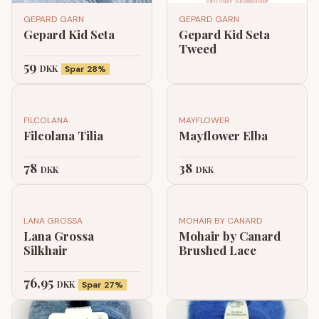
GEPARD GARN
GEPARD GARN
Gepard Kid Seta
Gepard Kid Seta
Tweed
59
DKK
Spar 28%
FILCOLANA
MAYFLOWER
Filcolana Tilia
Mayflower Elba
78
38
DKK
DKK
LANA GROSSA
MOHAIR BY CANARD
Lana Grossa
Mohair by Canard
Silkhair
Brushed Lace
76,95
DKK
Spar 27%