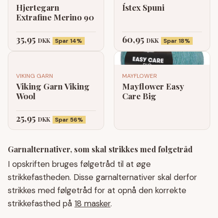
Hjertegarn
Ístex Spuni
Extrafine Merino 90
35,95
60,95
DKK
DKK
Spar 14%
Spar 18%
VIKING GARN
MAYFLOWER
Viking Garn Viking
Mayflower Easy
Wool
Care Big
25,95
DKK
Spar 56%
Garnalternativer, som skal strikkes med følgetråd
I opskriften bruges følgetråd til at øge
strikkefastheden. Disse garnalternativer skal derfor
strikkes med følgetråd for at opnå den korrekte
strikkefasthed på
18 masker
.