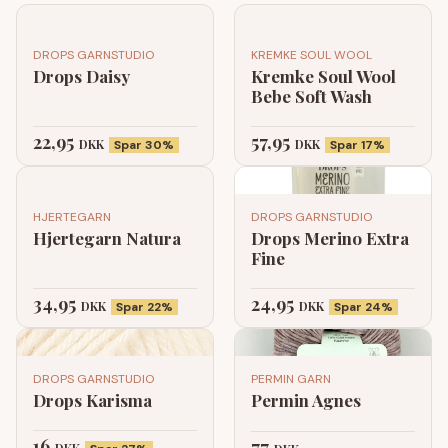
DROPS GARNSTUDIO
KREMKE SOUL WOOL
Drops Daisy
Kremke Soul Wool
Bebe Soft Wash
22,95
57,95
DKK
DKK
Spar 30%
Spar 17%
HJERTEGARN
DROPS GARNSTUDIO
Hjertegarn Natura
Drops Merino Extra
Fine
34,95
24,95
DKK
DKK
Spar 22%
Spar 24%
DROPS GARNSTUDIO
PERMIN GARN
Drops Karisma
Permin Agnes
16
77