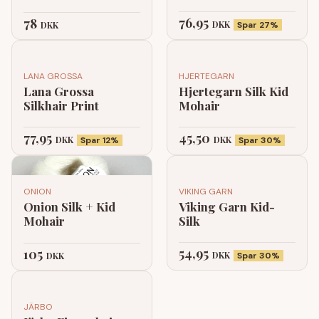
76,95
78
DKK
DKK
Spar 27%
LANA GROSSA
HJERTEGARN
Lana Grossa
Hjertegarn Silk Kid
Silkhair Print
Mohair
77,95
45,50
DKK
DKK
Spar 12%
Spar 30%
ONION
VIKING GARN
Onion Silk + Kid
Viking Garn Kid-
Mohair
Silk
54,95
105
DKK
DKK
Spar 30%
JÄRBO