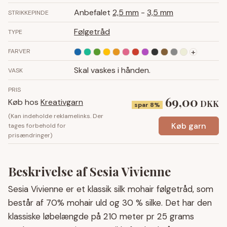
Anbefalet
2,5 mm
-
3,5 mm
STRIKKEPINDE
Følgetråd
TYPE
+
FARVER
Skal vaskes i hånden.
VASK
PRIS
69,00
Køb hos
Kreativgarn
DKK
spar 8%
(Kan indeholde reklamelinks. Der
Køb garn
tages forbehold for
prisændringer)
Beskrivelse af Sesia Vivienne
Sesia Vivienne er et klassik silk mohair følgetråd, som
består af 70% mohair uld og 30 % silke. Det har den
klassiske løbelængde på 210 meter pr 25 grams