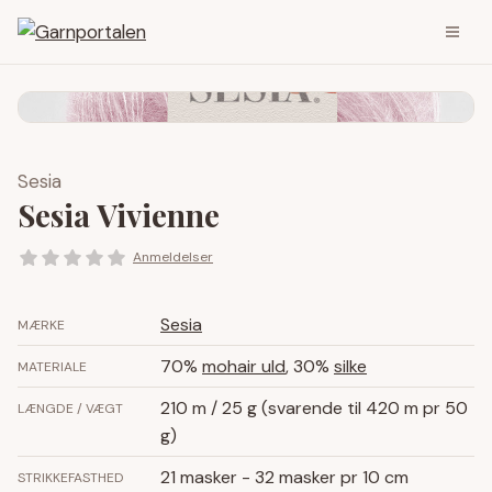
Sesia
Sesia Vivienne
Anmeldelser
Sesia
MÆRKE
70%
mohair uld
, 30%
silke
MATERIALE
210 m / 25 g (svarende til 420 m pr 50
LÆNGDE / VÆGT
g)
21 masker - 32 masker pr 10 cm
STRIKKEFASTHED