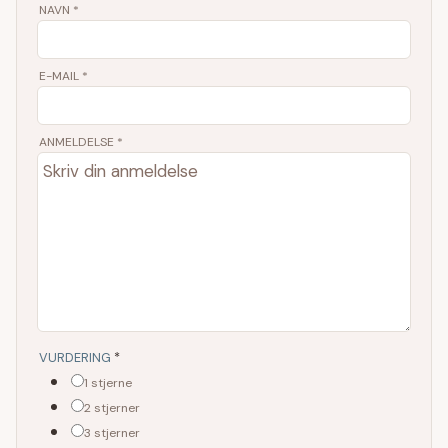
NAVN
*
E-MAIL
*
ANMELDELSE *
VURDERING
*
1 stjerne
2 stjerner
3 stjerner