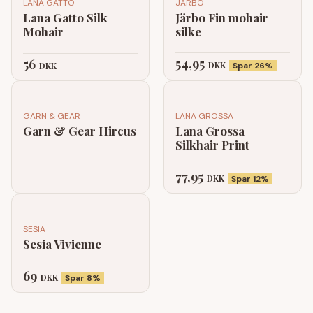
LANA GATTO
JÄRBO
Lana Gatto Silk
Järbo Fin mohair
Mohair
silke
54,95
56
DKK
DKK
Spar 26%
GARN & GEAR
LANA GROSSA
Garn & Gear Hircus
Lana Grossa
Silkhair Print
77,95
DKK
Spar 12%
SESIA
Sesia Vivienne
69
DKK
Spar 8%