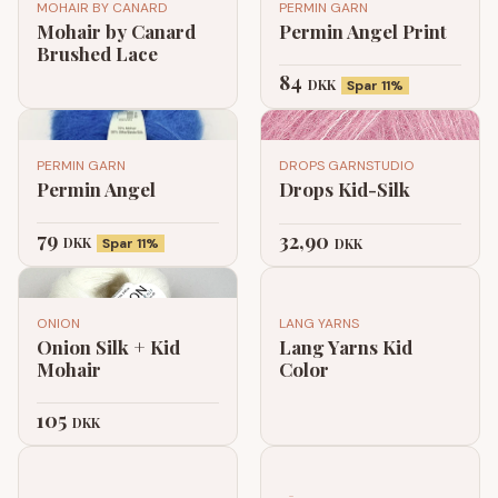
MOHAIR BY CANARD
PERMIN GARN
Mohair by Canard
Permin Angel Print
Brushed Lace
84
DKK
Spar 11%
PERMIN GARN
DROPS GARNSTUDIO
Permin Angel
Drops Kid-Silk
79
32,90
DKK
Spar 11%
DKK
ONION
LANG YARNS
Onion Silk + Kid
Lang Yarns Kid
Mohair
Color
105
DKK