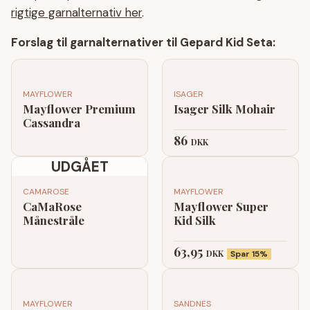
rigtige garnalternativ her
.
Forslag til garnalternativer til Gepard Kid Seta:
MAYFLOWER
ISAGER
Mayflower Premium
Isager Silk Mohair
Cassandra
86
DKK
UDGÅET
CAMAROSE
MAYFLOWER
CaMaRose
Mayflower Super
Månestråle
Kid Silk
63,95
DKK
Spar 15%
MAYFLOWER
SANDNES