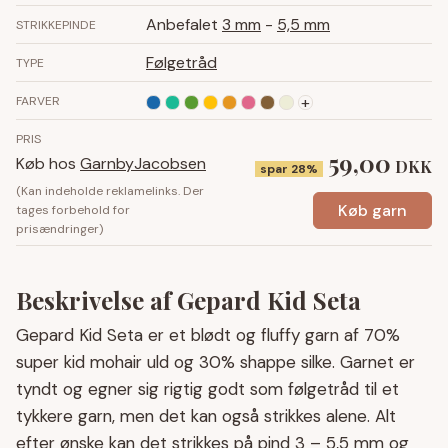
Anbefalet
3 mm
-
5,5 mm
STRIKKEPINDE
Følgetråd
TYPE
+
FARVER
PRIS
59,00
Køb hos
GarnbyJacobsen
DKK
spar 28%
(Kan indeholde reklamelinks. Der
Køb garn
tages forbehold for
prisændringer)
Beskrivelse af Gepard Kid Seta
Gepard Kid Seta er et blødt og fluffy garn af 70%
super kid mohair uld og 30% shappe silke. Garnet er
tyndt og egner sig rigtig godt som følgetråd til et
tykkere garn, men det kan også strikkes alene. Alt
efter ønske kan det strikkes på pind 3 – 5,5 mm og