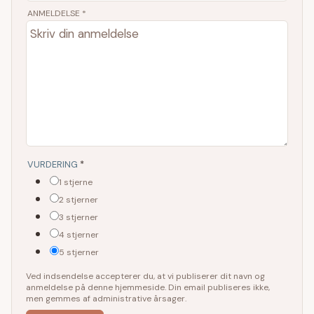
ANMELDELSE *
VURDERING
*
1 stjerne
2 stjerner
3 stjerner
4 stjerner
5 stjerner
Ved indsendelse accepterer du, at vi publiserer dit navn og
anmeldelse på denne hjemmeside. Din email publiseres ikke,
men gemmes af administrative årsager.