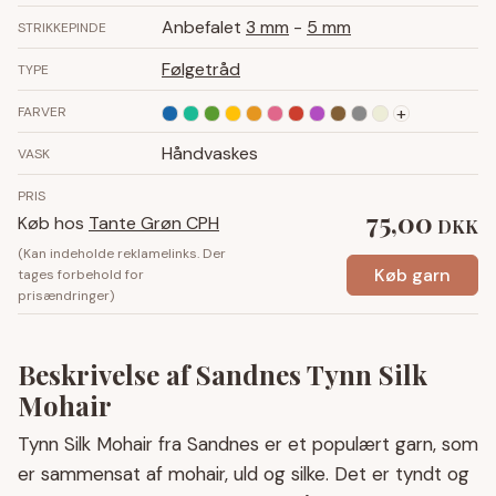
Anbefalet
3 mm
-
5 mm
STRIKKEPINDE
Følgetråd
TYPE
+
FARVER
Håndvaskes
VASK
PRIS
75,00
Køb hos
Tante Grøn CPH
DKK
(Kan indeholde reklamelinks. Der
Køb garn
tages forbehold for
prisændringer)
Beskrivelse af Sandnes Tynn Silk
Mohair
Tynn Silk Mohair fra Sandnes er et populært garn, som
er sammensat af mohair, uld og silke. Det er tyndt og