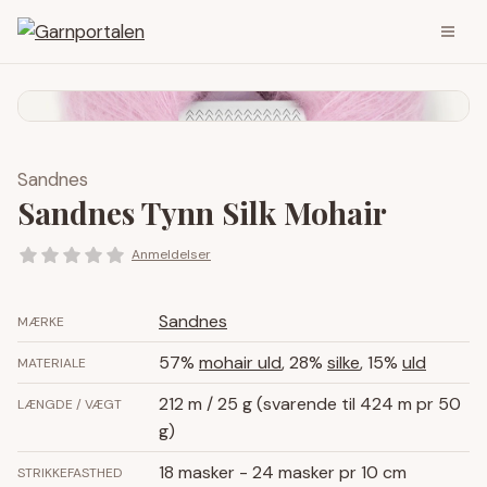
Sandnes
Sandnes Tynn Silk Mohair
Anmeldelser
Sandnes
MÆRKE
57%
mohair uld
, 28%
silke
, 15%
uld
MATERIALE
212 m / 25 g (svarende til 424 m pr 50
LÆNGDE / VÆGT
g)
18 masker - 24 masker pr 10 cm
STRIKKEFASTHED