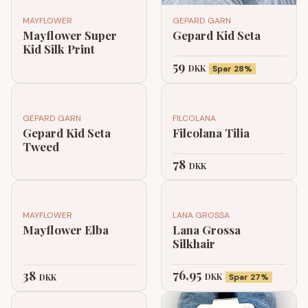
MAYFLOWER
GEPARD GARN
Mayflower Super
Gepard Kid Seta
Kid Silk Print
59
DKK
Spar 28%
GEPARD GARN
FILCOLANA
Gepard Kid Seta
Filcolana Tilia
Tweed
78
DKK
MAYFLOWER
LANA GROSSA
Mayflower Elba
Lana Grossa
Silkhair
76,95
38
DKK
DKK
Spar 27%