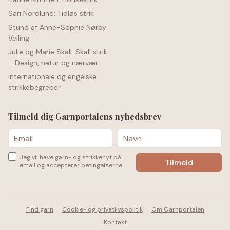
Sari Nordlund: Tidløs strik
Stund af Anne-Sophie Nørby
Velling
Julie og Marie Skall: Skall strik
– Design, natur og nærvær
Internationale og engelske
strikkebegreber
Tilmeld dig Garnportalens nyhedsbrev
Jeg vil have garn- og strikkenyt på
email og accepterer
betingelserne
.
Find garn
Cookie- og privatlivspolitik
Om Garnportalen
Kontakt