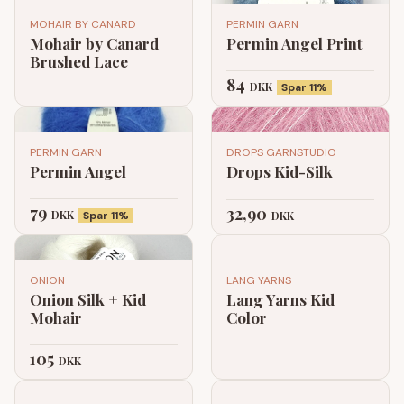
MOHAIR BY CANARD
PERMIN GARN
Mohair by Canard
Permin Angel Print
Brushed Lace
84
DKK
Spar 11%
PERMIN GARN
DROPS GARNSTUDIO
Permin Angel
Drops Kid-Silk
79
32,90
DKK
Spar 11%
DKK
ONION
LANG YARNS
Onion Silk + Kid
Lang Yarns Kid
Mohair
Color
105
DKK