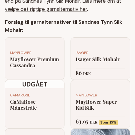
end på Sandnes Tynn Silk Mohair. Læs mere om at
vælge det rigtige garnalternativ her
.
Forslag til garnalternativer til Sandnes Tynn Silk
Mohair:
MAYFLOWER
ISAGER
Mayflower Premium
Isager Silk Mohair
Cassandra
86
DKK
UDGÅET
CAMAROSE
MAYFLOWER
CaMaRose
Mayflower Super
Månestråle
Kid Silk
63,95
DKK
Spar 15%