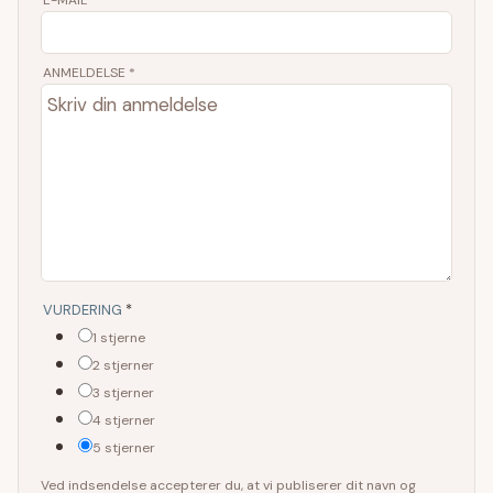
E-MAIL
*
ANMELDELSE *
VURDERING
*
1 stjerne
2 stjerner
3 stjerner
4 stjerner
5 stjerner
Ved indsendelse accepterer du, at vi publiserer dit navn og