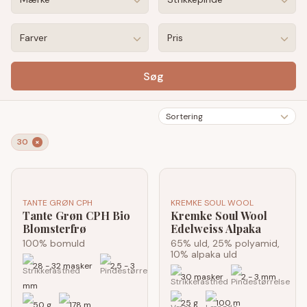
Farver
Pris
Søg
Sortering
30
×
TANTE GRØN CPH
KREMKE SOUL WOOL
Tante Grøn CPH Bio
Kremke Soul Wool
Blomsterfrø
Edelweiss Alpaka
100% bomuld
65% uld, 25% polyamid,
10% alpaka uld
28 - 32 masker
2,5 - 3
30 masker
2 - 3 mm
mm
25 g
100 m
50 g
178 m