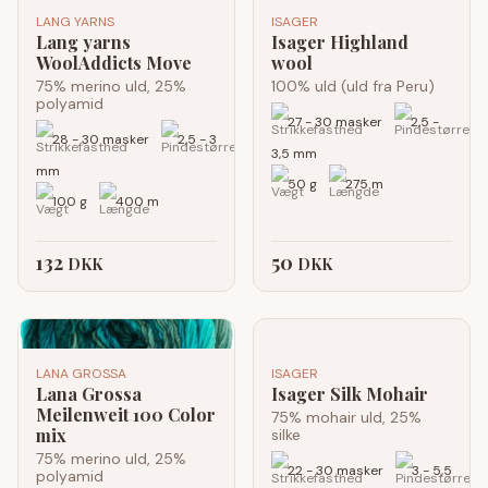
LANG YARNS
ISAGER
Lang yarns
Isager Highland
WoolAddicts Move
wool
75% merino uld, 25%
100% uld (uld fra Peru)
polyamid
27 - 30 masker
2,5 -
28 - 30 masker
2,5 - 3
3,5 mm
mm
50 g
275 m
100 g
400 m
132
50
DKK
DKK
LANA GROSSA
ISAGER
Lana Grossa
Isager Silk Mohair
Meilenweit 100 Color
75% mohair uld, 25%
mix
silke
75% merino uld, 25%
22 - 30 masker
3 - 5,5
polyamid