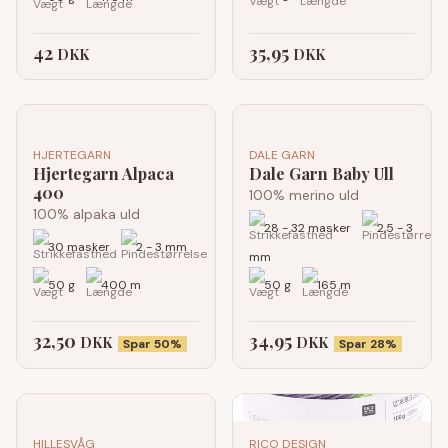
42
35,95
DKK
DKK
HJERTEGARN
DALE GARN
Hjertegarn Alpaca
Dale Garn Baby Ull
400
100% merino uld
100% alpaka uld
28 - 32 masker
2,5 - 3
30 masker
2 - 3 mm
mm
50 g
400 m
50 g
165 m
32,50
34,95
DKK
DKK
Spar 50%
Spar 28%
HILLESVÅG
RICO DESIGN