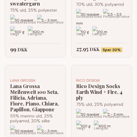
sweatergarn
70% uld, 30% polyamid
75% uld, 25% polyester
30 masker
2,5 - 3,5
30 masker
2 - 3 mm
mm
100 g
420 m
50 g
210 m
27,95
99
DKK
DKK
Spar 20%
LANA GROSSA
RICO DESIGN
Lana Grossa
Rico Design Socks
Meilenweit 100 Seta,
Earth Wind + Fire, 4
Filicia, Adriana,
ply
Fiore, Piano, Chiara,
75% uld, 25% polyamid
Papillon, Giappone
30 masker
2 - 3 mm
55% merino uld, 25%
polyamid, 20% silke
100 g
400 m
30 masker
2 - 3 mm