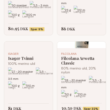
mm
30 masker
2,5 - 3 mm
25 g
212 m
100 g
400 m
80,95
86
DKK
DKK
Spar 9%
ISAGER
FILCOLANA
Isager Tvinni
Filcolana Arwetta
Classic
100% merino uld
80% merino uld, 20%
27 - 30 masker
2,5 -
nylon
3,5 mm
28 - 32 masker
2,5 - 3
100 g
510 m
mm
50 g
210 m
30,50
81
DKK
DKK
Spar 32%