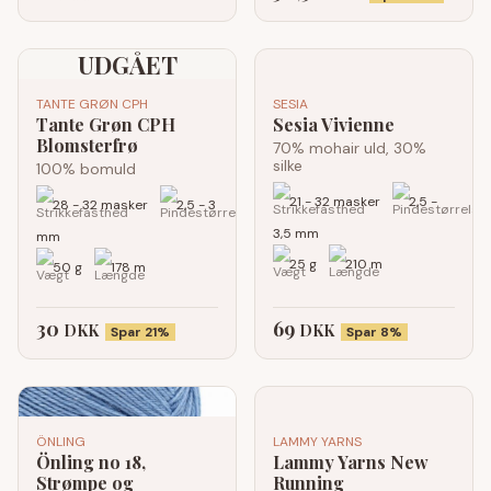
UDGÅET
TANTE GRØN CPH
SESIA
Tante Grøn CPH
Sesia Vivienne
Blomsterfrø
70% mohair uld, 30%
silke
100% bomuld
21 - 32 masker
2,5 -
28 - 32 masker
2,5 - 3
3,5 mm
mm
25 g
210 m
50 g
178 m
30
69
DKK
DKK
Spar 21%
Spar 8%
ÖNLING
LAMMY YARNS
Önling no 18,
Lammy Yarns New
Strømpe og
Running