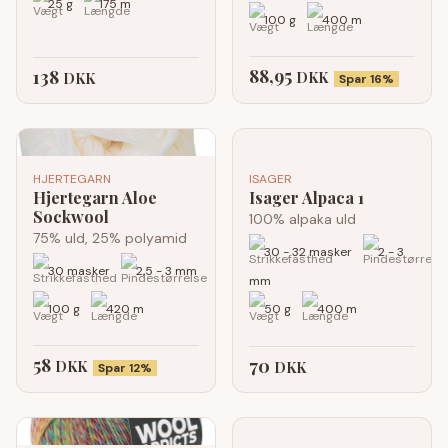
25 g
175 m
100 g
400 m
88,95
138
DKK
DKK
Spar 16%
HJERTEGARN
ISAGER
Hjertegarn Aloe
Isager Alpaca 1
Sockwool
100% alpaka uld
75% uld, 25% polyamid
30 - 32 masker
2 - 3
30 masker
2,5 - 3 mm
mm
100 g
420 m
50 g
400 m
58
70
DKK
DKK
Spar 12%