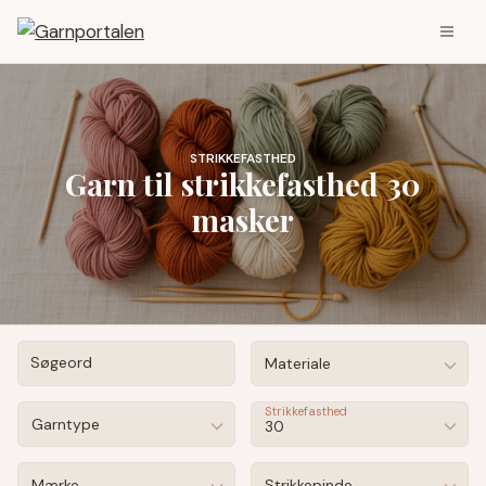
STRIKKEFASTHED
Garn til strikkefasthed 30
masker
Søgeord
Materiale
Strikkefasthed
Garntype
30
Mærke
Strikkepinde