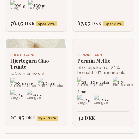
100 g
400 m
76,95
67,95
DKK
DKK
Spar 22%
Spar 32%
HJERTEGARN
PERMIN GARN
Hjertegarn Ciao
Permin Nellie
Trunte
55% alpaka uld, 24%
bomuld, 21% merino uld
100% merino uld
28 - 30 masker
3,5 -
30 masker
2,5 mm
4 mm
50 g
180 m
50 g
200 m
20,95
42
DKK
DKK
Spar 28%