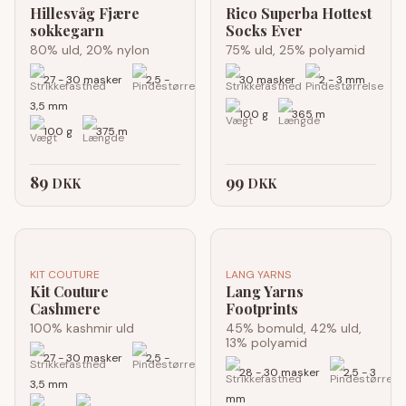
Hillesvåg Fjære
Rico Superba Hottest
sokkegarn
Socks Ever
80% uld, 20% nylon
75% uld, 25% polyamid
27 - 30 masker
2,5 -
30 masker
2 - 3 mm
3,5 mm
100 g
365 m
100 g
375 m
89
99
DKK
DKK
KIT COUTURE
LANG YARNS
Kit Couture
Lang Yarns
Cashmere
Footprints
100% kashmir uld
45% bomuld, 42% uld,
13% polyamid
27 - 30 masker
2,5 -
28 - 30 masker
2,5 - 3
3,5 mm
mm