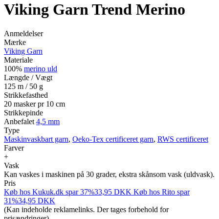
Viking Garn Trend Merino
Anmeldelser
Mærke
Viking Garn
Materiale
100%
merino uld
Længde / Vægt
125 m / 50 g
Strikkefasthed
20 masker pr 10 cm
Strikkepinde
Anbefalet
4,5 mm
Type
Maskinvaskbart garn
,
Oeko-Tex certificeret garn
,
RWS certificeret
Farver
+
Vask
Kan vaskes i maskinen på 30 grader, ekstra skånsom vask (uldvask).
Pris
Køb hos
Kukuk.dk
spar 37%
33,95
DKK
Køb hos
Rito
spar
31%
34,95
DKK
(Kan indeholde reklamelinks. Der tages forbehold for
prisændringer)