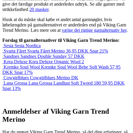
give det færdige produkt et anderledes udtryk. Se alle garner med
strikkefasthed
20 masker
.
Husk at du måske skal købe et andet antal garnnøgler, hvis
løbelængden på garnalternativet er anderledes end på Viking Garn
Trend Merino. Læs mere om at
vælge det rigtige garnalternativ her
.
Forslag til garnalternativer til Viking Garn Trend Merino:
Sesia
Sesia Nordica
Svarta Fåret
Svarta Fåret Merino
36,95
DKK
Spar 21%
Sandnes
Sandnes Double Sunday
57
DKK
Krea Deluxe
Krea Deluxe Organic Wool 2
Kremke Soul Wool
Kremke Soul Wool Bebe Soft Wash
57,95
DKK
Spar 17%
Cowgirlblues
Cowgirlblues Merino DK
Lana Grossa
Lana Grossa Landlust Soft Tweed 180
59,95
DKK
Spar 13%
Anmeldelser af Viking Garn Trend
Merino
Har du prøvet Viking Garn Trend Merino, så del dine erfaringer, så