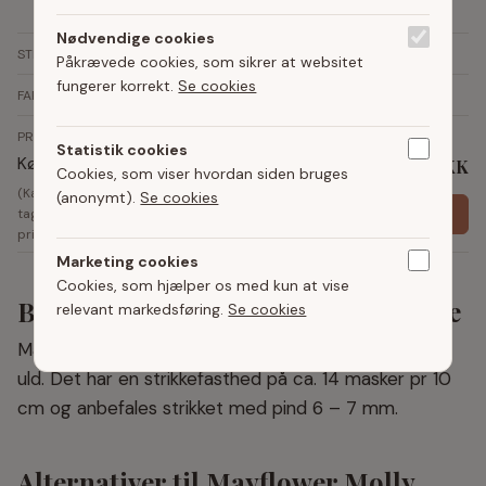
(14 masker x 18 rækker = 10 x 10 cm)
Nødvendige cookies
Anbefalet
6 mm
-
7 mm
STRIKKEPINDE
Påkrævede cookies, som sikrer at websitet
fungerer korrekt.
Se cookies
+
FARVER
PRIS
Statistik cookies
78,95
Køb hos
Rito
DKK
Cookies, som viser hvordan siden bruges
(Kan indeholde reklamelinks. Der
(anonymt).
Se cookies
Køb garn
tages forbehold for
prisændringer)
Marketing cookies
Cookies, som hjælper os med kun at vise
Beskrivelse af Mayflower Molly Fine
relevant markedsføring.
Se cookies
Mayflower Molly Fine er et lækkert uldgarn af 100%
uld. Det har en strikkefasthed på ca. 14 masker pr 10
cm og anbefales strikket med pind 6 – 7 mm.
Alternativer til Mayflower Molly