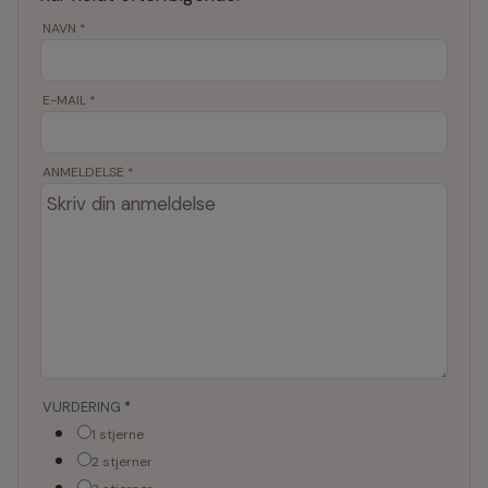
NAVN
*
E-MAIL
*
ANMELDELSE *
VURDERING
*
1 stjerne
2 stjerner