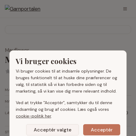
Mayflower
Mayflower Molly Fine
Vi bruger cookies
Vi bruger cookies til at indsamle oplysninger. De
Anmeldelser
bruges funktionelt til at huske dine præferencer og
valg, til statistik så vi kan forbedre siden og til
Mayflower
MÆRKE
marketing, så vi kan vise dig mere relevant indhold.
100%
uld
MATERIALE
Ved at trykke "Acceptér", samtykker du til denne
indsamling og brug af cookies. Læs også vores
135 m / 100 g (svarende til 67 m pr 50
LÆNGDE / VÆGT
cookie-politik her
.
g)
Acceptér valgte
Acceptér
14 masker pr 10 cm
STRIKKEFASTHED