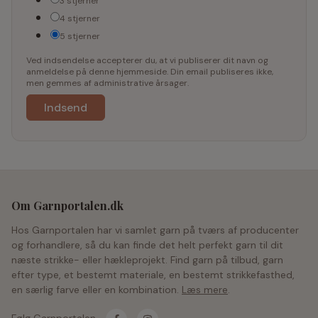
3 stjerner
4 stjerner
5 stjerner
Ved indsendelse accepterer du, at vi publiserer dit navn og
anmeldelse på denne hjemmeside. Din email publiseres ikke,
men gemmes af administrative årsager.
Om Garnportalen.dk
Hos Garnportalen har vi samlet garn på tværs af producenter
og forhandlere, så du kan finde det helt perfekt garn til dit
næste strikke- eller hækleprojekt. Find garn på tilbud, garn
efter type, et bestemt materiale, en bestemt strikkefasthed,
en særlig farve eller en kombination.
Læs mere
.