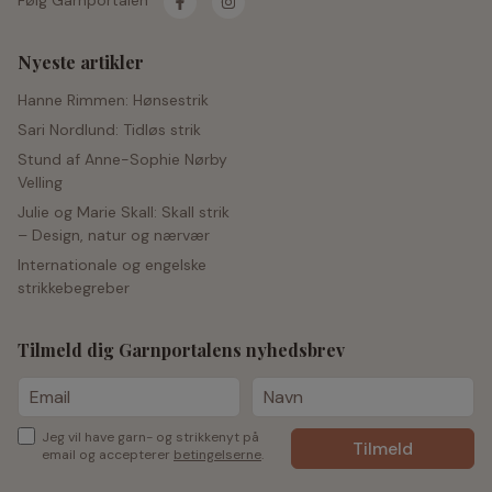
Følg Garnportalen
Nyeste artikler
Hanne Rimmen: Hønsestrik
Sari Nordlund: Tidløs strik
Stund af Anne-Sophie Nørby
Velling
Julie og Marie Skall: Skall strik
– Design, natur og nærvær
Internationale og engelske
strikkebegreber
Tilmeld dig Garnportalens nyhedsbrev
Jeg vil have garn- og strikkenyt på
email og accepterer
betingelserne
.