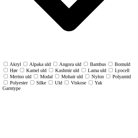
Akryl
Alpaka uld
Angora uld
Bambus
Bomuld
Hør
Kamel uld
Kashmir uld
Lama uld
Lyocell
Merino uld
Modal
Mohair uld
Nylon
Polyamid
Polyester
Silke
Uld
Viskose
Yak
Garntype