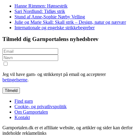
Hanne Rimmen: Hønsestrik
Sari Nordlund: Tidløs strik
Stund af Anne-Sophie Nørby Velling
Julie og Marie Skall: Skall strik – Design, natur og nærvær
Internationale og engelske strikkebegreber
Tilmeld dig Garnportalens nyhedsbrev
Jeg vil have garn- og strikkenyt på email og accepterer
betingelserne
.
Find garn
Cookie- og privatlivspolitik
Om Garnportalen
Kontakt
Garnportalen.dk er et affiliate website, og artikler og sider kan derfor
indeholde reklamelinks