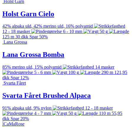
Holst Garn
Holst Garn Cielo
42% alpaka uld, 42% merino uld, 16% polyamid
12 - 18 masker
6 - 10 mm
50 g
125 m
30
dkk
Spar 50%
Lana Grossa
Lana Grossa Bomba
85% merino uld, 15% polyamid
14 masker
5 - 6 mm
100 g
290 m
121,95
dkk
Spar 12%
Svarta Fåret
Svarta Fåret Brushed Alpaca
91% alpaka uld, 9% nylon
12 - 18 masker
4 - 7 mm
50 g
110 m
55,95
dkk
Spar 20%
CaMaRose