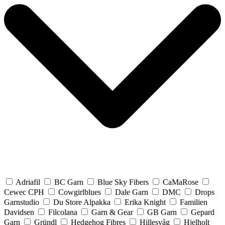
Adriafil
BC Garn
Blue Sky Fibers
CaMaRose
Cewec CPH
Cowgirlblues
Dale Garn
DMC
Drops
Garnstudio
Du Store Alpakka
Erika Knight
Familien
Davidsen
Filcolana
Garn & Gear
GB Garn
Gepard
Garn
Gründl
Hedgehog Fibres
Hillesvåg
Hjelholt