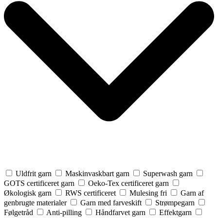
Uldfrit garn
Maskinvaskbart garn
Superwash garn
GOTS certificeret garn
Oeko-Tex certificeret garn
Økologisk garn
RWS certificeret
Mulesing fri
Garn af
genbrugte materialer
Garn med farveskift
Strømpegarn
Følgetråd
Anti-pilling
Håndfarvet garn
Effektgarn