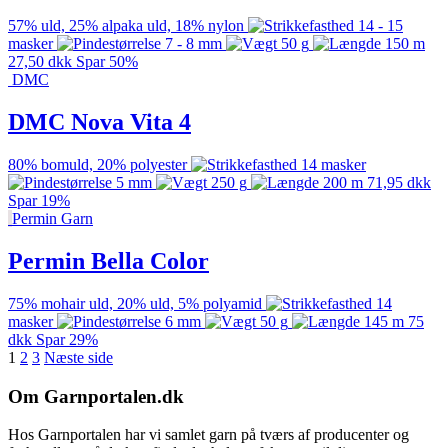
57% uld, 25% alpaka uld, 18% nylon
14 - 15
masker
7 - 8 mm
50 g
150 m
27,50
dkk
Spar 50%
DMC
DMC Nova Vita 4
80% bomuld, 20% polyester
14 masker
5 mm
250 g
200 m
71,95
dkk
Spar 19%
Permin Garn
Permin Bella Color
75% mohair uld, 20% uld, 5% polyamid
14
masker
6 mm
50 g
145 m
75
dkk
Spar 29%
1
2
3
Næste side
Om Garnportalen.dk
Hos Garnportalen har vi samlet garn på tværs af producenter og