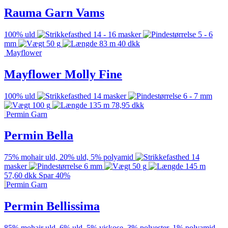
Rauma Garn Vams
100% uld
14 - 16 masker
5 - 6
mm
50 g
83 m
40
dkk
Mayflower
Mayflower Molly Fine
100% uld
14 masker
6 - 7 mm
100 g
135 m
78,95
dkk
Permin Garn
Permin Bella
75% mohair uld, 20% uld, 5% polyamid
14
masker
6 mm
50 g
145 m
57,60
dkk
Spar 40%
Permin Garn
Permin Bellissima
85% mohair uld, 6% uld, 5% viskose, 3% polyester, 1% polyamid