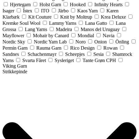
Hjertegarn
Holst Garn
Hooked
Infinity Hearts
Isager
Ístex
ITO
Järbo
Kaos Yarn
Karen
Klarbæk
Kit Couture
Knit by Moltrup
Krea Deluxe
Kremke Soul Wool
Lammy Yarns
Lana Gatto
Lana
Grossa
Lang Yarns
Madeira
Manos del Uruguay
Mayflower
Mohair by Canard
Mondial
Navia
Nordic Sky
Nordic Yarn Lab
Noro
Onion
Önling
Permin Garn
Rauma Garn
Rico Design
Rowan
Sandnes
Schachenmayr
Scheepjes
Sesia
Shamrock
Yarns
Svarta Fåret
Sysleriget
Tante Grøn CPH
Viking Garn
Strikkepinde