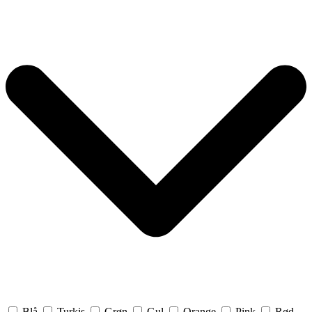
Blå
Turkis
Grøn
Gul
Orange
Pink
Rød