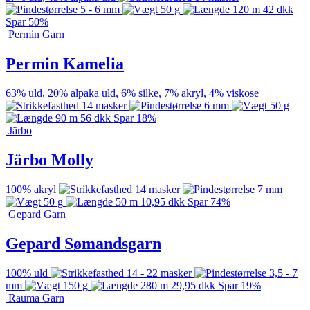
5 - 6 mm
50 g
120 m
42
dkk
Spar 50%
Permin Garn
Permin Kamelia
63% uld, 20% alpaka uld, 6% silke, 7% akryl, 4% viskose
14 masker
6 mm
50 g
90 m
56
dkk
Spar 18%
Järbo
Järbo Molly
100% akryl
14 masker
7 mm
50 g
50 m
10,95
dkk
Spar 74%
Gepard Garn
Gepard Sømandsgarn
100% uld
14 - 22 masker
3,5 - 7
mm
150 g
280 m
29,95
dkk
Spar 19%
Rauma Garn