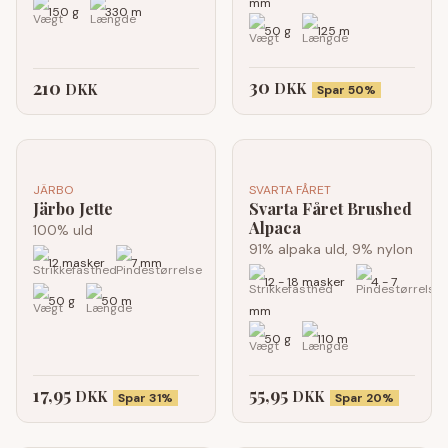
mm
150 g
330 m
50 g
125 m
30
210
DKK
DKK
Spar 50%
JÄRBO
SVARTA FÅRET
Järbo Jette
Svarta Fåret Brushed
Alpaca
100% uld
91% alpaka uld, 9% nylon
12 masker
7 mm
12 - 18 masker
4 - 7
50 g
50 m
mm
50 g
110 m
17,95
55,95
DKK
DKK
Spar 31%
Spar 20%