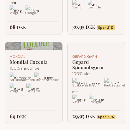
mm
50 g
41 m
50 g
125 m
36,95
68
DKK
DKK
Spar 21%
MONDIAL
GEPARD GARN
Mondial Coccola
Gepard
Sømandsgarn
100% mircofiber
100% uld
10 masker
7 - 9 mm
14 - 22 masker
3,5 - 7
100 g
65 m
mm
150 g
280 m
29,95
69
DKK
DKK
Spar 19%