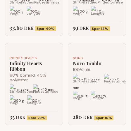
14 masker
6 - 7 mm
10 masker
6 - 10 mm
100 g
100 m
900 g
140 m
33,60
59
DKK
DKK
Spar 40%
Spar 14%
INFINITY HEARTS
NORO
Infinity Hearts
Noro Tsuido
Ribbon
100% uld
60% bomuld, 40%
12 - 15 masker
5,5 - 8
polyester
mm
11 masker
6 - 10 mm
300 g
320 m
250 g
120 m
35
280
DKK
DKK
Spar 29%
Spar 10%