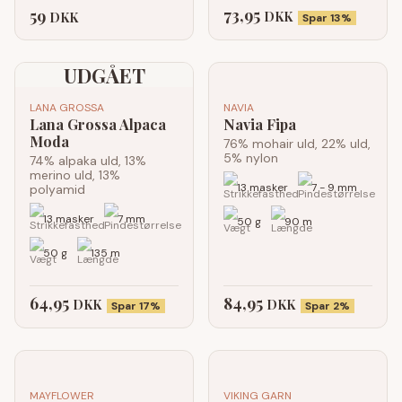
73,95
59
DKK
DKK
Spar 13%
UDGÅET
LANA GROSSA
NAVIA
Lana Grossa Alpaca
Navia Fipa
Moda
76% mohair uld, 22% uld,
5% nylon
74% alpaka uld, 13%
merino uld, 13%
13 masker
7 - 9 mm
polyamid
13 masker
7 mm
50 g
90 m
50 g
135 m
64,95
84,95
DKK
DKK
Spar 17%
Spar 2%
MAYFLOWER
VIKING GARN