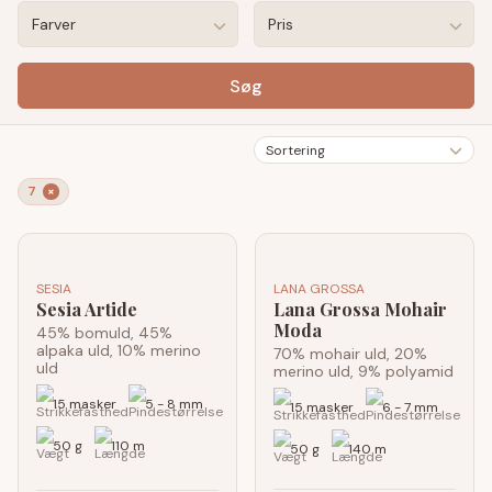
Farver
Pris
Søg
Sortering
7
×
SESIA
LANA GROSSA
Sesia Artide
Lana Grossa Mohair
Moda
45% bomuld, 45%
alpaka uld, 10% merino
70% mohair uld, 20%
uld
merino uld, 9% polyamid
15 masker
5 - 8 mm
15 masker
6 - 7 mm
50 g
110 m
50 g
140 m