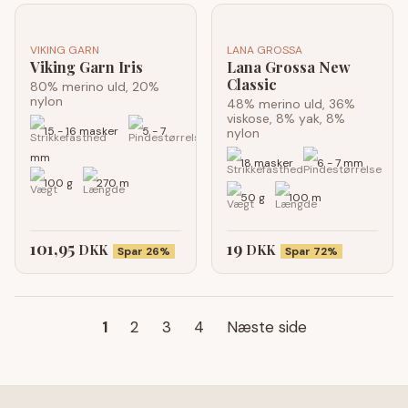
VIKING GARN
LANA GROSSA
Viking Garn Iris
Lana Grossa New
Classic
80% merino uld, 20%
nylon
48% merino uld, 36%
viskose, 8% yak, 8%
15 - 16 masker
5 - 7
nylon
mm
18 masker
6 - 7 mm
100 g
270 m
50 g
100 m
101,95
19
DKK
DKK
Spar 26%
Spar 72%
1
2
3
4
Næste side