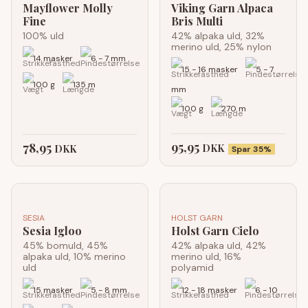
Mayflower Molly
Viking Garn Alpaca
Fine
Bris Multi
100% uld
42% alpaka uld, 32%
merino uld, 25% nylon
14 masker
6 - 7 mm
15 - 16 masker
5 - 7
100 g
135 m
mm
100 g
270 m
95,95
78,95
DKK
DKK
Spar 35%
SESIA
HOLST GARN
Sesia Igloo
Holst Garn Cielo
45% bomuld, 45%
42% alpaka uld, 42%
alpaka uld, 10% merino
merino uld, 16%
uld
polyamid
15 masker
5 - 8 mm
12 - 18 masker
6 - 10