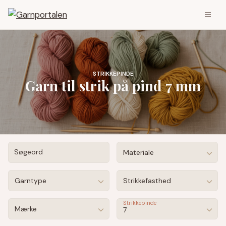
STRIKKEPINDE
Garn til strik på pind 7 mm
Søgeord
Materiale
Garntype
Strikkefasthed
Strikkepinde
Mærke
7