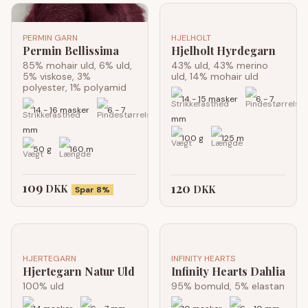
PERMIN GARN
HJELHOLT
Permin Bellissima
Hjelholt Hyrdegarn
85% mohair uld, 6% uld,
43% uld, 43% merino
5% viskose, 3%
uld, 14% mohair uld
polyester, 1% polyamid
14 - 15 masker
6 - 7
14 - 16 masker
6 - 7
mm
mm
100 g
125 m
50 g
160 m
109
120
DKK
DKK
Spar 8%
HJERTEGARN
INFINITY HEARTS
Hjertegarn Natur Uld
Infinity Hearts Dahlia
100% uld
95% bomuld, 5% elastan