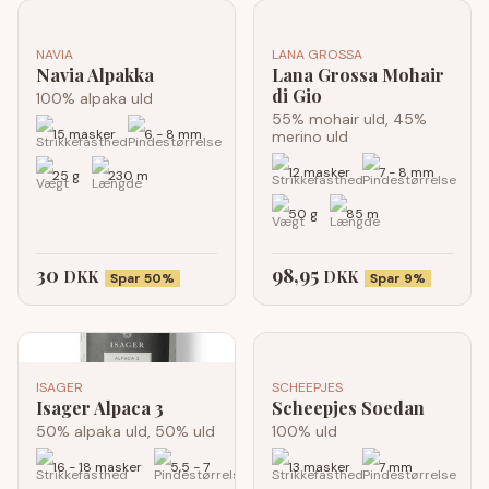
NAVIA
LANA GROSSA
Navia Alpakka
Lana Grossa Mohair
di Gio
100% alpaka uld
55% mohair uld, 45%
15 masker
6 - 8 mm
merino uld
12 masker
7 - 8 mm
25 g
230 m
50 g
85 m
30
98,95
DKK
DKK
Spar 50%
Spar 9%
ISAGER
SCHEEPJES
Isager Alpaca 3
Scheepjes Soedan
50% alpaka uld, 50% uld
100% uld
16 - 18 masker
5,5 - 7
13 masker
7 mm