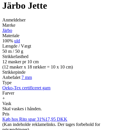
Järbo Jette
Anmeldelser
Mærke
Järbo
Materiale
100%
uld
Længde / Vægt
50 m / 50 g
Strikkefasthed
12 masker pr 10 cm
(12 masker x 18 rækker = 10 x 10 cm)
Strikkepinde
Anbefalet
7 mm
Type
Oeko-Tex certificeret garn
Farver
+
Vask
Skal vaskes i hånden.
Pris
Køb hos
Rito
spar 31%
17,95
DKK
(Kan indeholde reklamelinks. Der tages forbehold for
prisændringer)