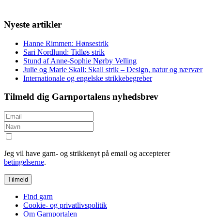
Nyeste artikler
Hanne Rimmen: Hønsestrik
Sari Nordlund: Tidløs strik
Stund af Anne-Sophie Nørby Velling
Julie og Marie Skall: Skall strik – Design, natur og nærvær
Internationale og engelske strikkebegreber
Tilmeld dig Garnportalens nyhedsbrev
Jeg vil have garn- og strikkenyt på email og accepterer
betingelserne
.
Find garn
Cookie- og privatlivspolitik
Om Garnportalen