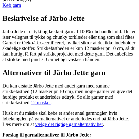
Køb garn
Beskrivelse af Järbo Jette
Järbo Jette er et tykt og lækkert garn af 100% ubehandlet uld. Det er
især velegnet til tykke og chunky tørklæder eller ting som skal filtes.
Garnet er Oeko-Tex-certificeret, hvilket sikrer at det ikke indeholder
skadelige stoffer. Strikkefastheden er kun 12 masker pr 10 cm, så du
kan hurtigt få fart på strikkeprojektet med dette garn. Det anbefales
at strikke med pind 7. Garnet bør vaskes i hånden.
Alternativer til Järbo Jette garn
Du kan erstatte Järbo Jette med andet garn med samme
strikkefasthed (12 masker pr 10 cm), men nogle garner vil give det
færdige produkt et anderledes udtryk. Se alle garner med
strikkefasthed
12 masker
.
Husk at du måske skal købe et andet antal garnnøgler, hvis
løbelængden på garnalternativet er anderledes end på Järbo Jette.
Læs mere om at
vælge det rigtige garnalternativ her
.
Forslag til garnalternativer til Järbo Jette: