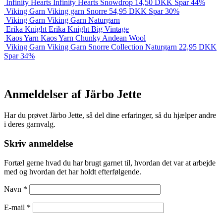
Infinity Hearts
Infinity Hearts Snowdrop
14,50
DKK
Spar 44%
Viking Garn
Viking garn Snorre
54,95
DKK
Spar 30%
Viking Garn
Viking Garn Naturgarn
Erika Knight
Erika Knight Big Vintage
Kaos Yarn
Kaos Yarn Chunky Andean Wool
Viking Garn
Viking Garn Snorre Collection Naturgarn
22,95
DKK
Spar 34%
Anmeldelser af Järbo Jette
Har du prøvet Järbo Jette, så del dine erfaringer, så du hjælper andre
i deres garnvalg.
Skriv anmeldelse
Fortæl gerne hvad du har brugt garnet til, hvordan det var at arbejde
med og hvordan det har holdt efterfølgende.
Navn
*
E-mail
*