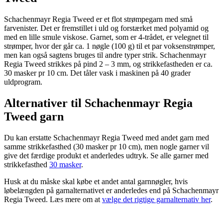
Schachenmayr Regia Tweed er et flot strømpegarn med små
farvenister. Det er fremstillet i uld og forstærket med polyamid og
med en lille smule viskose. Garnet, som er 4-trådet, er velegnet til
strømper, hvor der går ca. 1 nøgle (100 g) til et par voksenstrømper,
men kan også sagtens bruges til andre typer strik. Schachenmayr
Regia Tweed strikkes på pind 2 – 3 mm, og strikkefastheden er ca.
30 masker pr 10 cm. Det tåler vask i maskinen på 40 grader
uldprogram.
Alternativer til Schachenmayr Regia
Tweed garn
Du kan erstatte Schachenmayr Regia Tweed med andet garn med
samme strikkefasthed (30 masker pr 10 cm), men nogle garner vil
give det færdige produkt et anderledes udtryk. Se alle garner med
strikkefasthed
30 masker
.
Husk at du måske skal købe et andet antal garnnøgler, hvis
løbelængden på garnalternativet er anderledes end på Schachenmayr
Regia Tweed. Læs mere om at
vælge det rigtige garnalternativ her
.