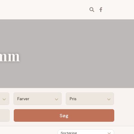
Find
Facebook
Instagr
garn
2 mm
Farver
Pris
Søg
Sortering