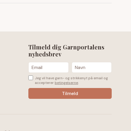
Tilmeld dig Garnportalens
nyhedsbrev
Jeg vil have garn- og strikkenyt på email og
accepterer
betingelserne
.