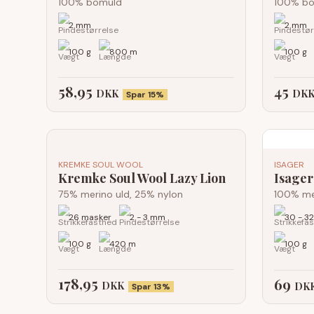
100% bomuld
100% b
2 mm
2 mm
100 g
800 m
100 g
58,95
45
DKK
DK
Spar 15%
KREMKE SOUL WOOL
ISAGER
Kremke Soul Wool Lazy Lion
Isager
75% merino uld, 25% nylon
100% me
26 masker
2 - 3 mm
30 - 3
100 g
420 m
100 g
178,95
69
DKK
DK
Spar 13%