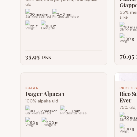
uld
Giapp
55% mer
30 masker
2 - 3 mm
silke
25 g
100 m
30 mas
100 g
76,95
35,95
DKK
ISAGER
RICO DES
Isager Alpaca 1
Rico S
Ever
100% alpaka uld
75% uld
30 - 32 masker
2 - 3 mm
30 mas
50 g
400 m
100 g