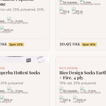
24 masker
2 mm
one
ino uld, 25% polyamid, 20%
50 g
90 m
ker
2 - 3 mm
400 m
30,95
DKK
DKK
Spar 22%
Spar 16%
IGN
RICO DESIGN
uperba Hottest Socks
Rico Design Socks Eart
+ Fire, 4 ply
, 25% polyamid
75% uld, 25% polyamid
ker
2 - 3 mm
30 masker
2 - 3 mm
365 m
100 g
400 m