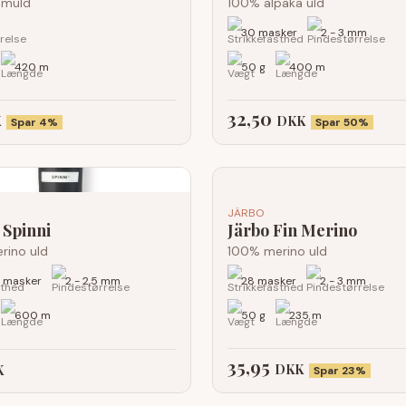
omuld
100% alpaka uld
30 masker
2 - 3 mm
420 m
50 g
400 m
32,50
K
DKK
Spar 4%
Spar 50%
JÄRBO
 Spinni
Järbo Fin Merino
rino uld
100% merino uld
2 masker
2 - 2,5 mm
28 masker
2 - 3 mm
600 m
50 g
235 m
35,95
DKK
K
Spar 23%