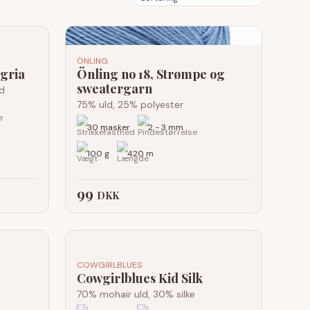
ÖNLING
gria
Önling no 18, Strømpe og
sweatergarn
d
75% uld, 25% polyester
30 masker
2 - 3 mm
100 g
420 m
99
DKK
COWGIRLBLUES
Cowgirlblues Kid Silk
70% mohair uld, 30% silke