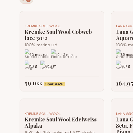
KREMKE SOUL WOOL
LANA GR
Kremke Soul Wool Cobweb
Lana G
lace 30/2
Aquare
100% merino uld
100% me
40 masker
1,5 - 2 mm
35 mas
50 g
650 m
100 g
59
164,9
DKK
Spar 44%
KREMKE SOUL WOOL
LANA GR
Kremke Soul Wool Edelweiss
Lana G
Alpaka
Seta, F
Piano,
65% uld, 25% polyamid, 10% alpaka