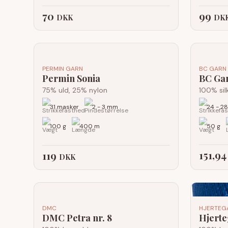
70
99
DKK
DK
PERMIN GARN
BC GARN
Permin Sonia
BC Gar
75% uld, 25% nylon
100% sil
31 masker
2 - 3 mm
24 - 2
100 g
400 m
50 g
151,9
119
DKK
DMC
HJERTEG
DMC Petra nr. 8
Hjerte