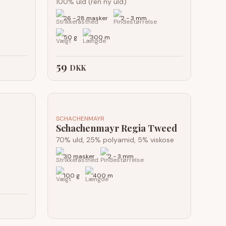
100% uld (ren ny uld)
26 - 28 masker
2 - 3 mm
50 g
300 m
59
DKK
SCHACHENMAYR
Schachenmayr Regia Tweed
70% uld, 25% polyamid, 5% viskose
30 masker
2 - 3 mm
100 g
400 m