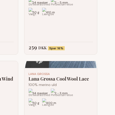
24 masker
2 - 5 mm
50 g
410 m
259
DKK
Spar 16%
LANA GROSSA
h Wind
Lana Grossa Cool Wool Lace
100% merino uld
34 masker
2 - 3 mm
50 g
400 m