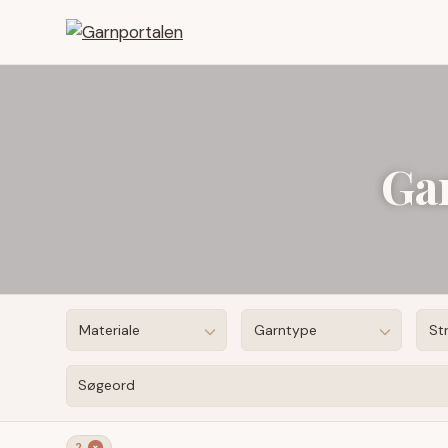
Gar
Materiale
Garntype
St
Søgeord
2
×