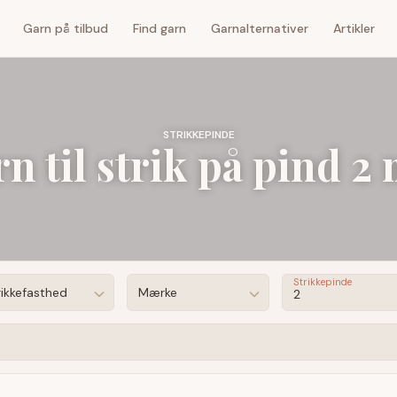
Garn på tilbud
Find garn
Garnalternativer
Artikler
STRIKKEPINDE
n til strik på pind 
Strikkepinde
rikkefasthed
Mærke
2