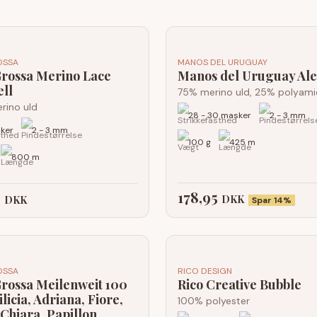
OSSA
MANOS DEL URUGUAY
rossa Merino Lace
Manos del Uruguay Ale
ll
75% merino uld, 25% polyami
rino uld
28 - 30 masker
2 - 3 mm
ker
2 - 3 mm
100 g
425 m
800 m
178,95
5
DKK
DKK
Spar 14%
OSSA
RICO DESIGN
rossa Meilenweit 100
Rico Creative Bubble
ilicia, Adriana, Fiore,
100% polyester
 Chiara, Papillon,