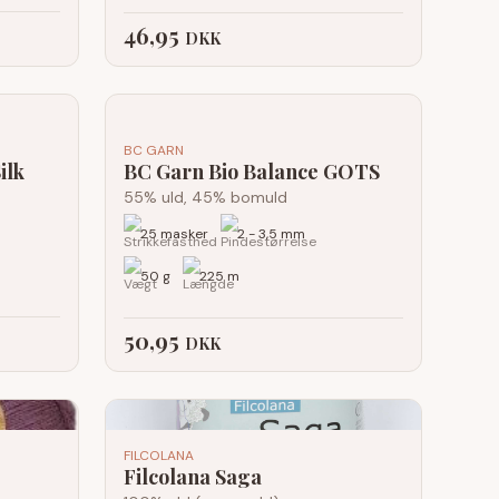
46,95
DKK
BC GARN
ilk
BC Garn Bio Balance GOTS
55% uld, 45% bomuld
25 masker
2 - 3,5 mm
50 g
225 m
50,95
DKK
FILCOLANA
Filcolana Saga