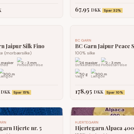
67,95
DKK
K
Spar 32%
BC GARN
n Jaipur Silk Fino
BC Garn Jaipur Peace S
ke (morbærsilke)
100% silke
8 masker
2 - 3 mm
24 masker
2 - 3 mm
300 m
50 g
300 m
4
178,95
DKK
DKK
Spar 15%
Spar 10%
ARN
HJERTEGARN
garn Hjerte nr. 5
Hjertegarn Alpaca 400