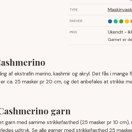
Maskinvask
TYPE
FARVER
Ukendt - Ik
PRIS
Garnet er d
 Cashmerino
ng af ekstrafin merino, kashmir og akryl. Det fås i mange f
 er ca. 25 masker pr 20 cm, og det anbefales at strikke m
s Cashmerino garn
et garn med samme strikkefasthed (25 masker pr 10 cm),
rledes udtryk. Se alle garner med strikkefasthed
25 maske