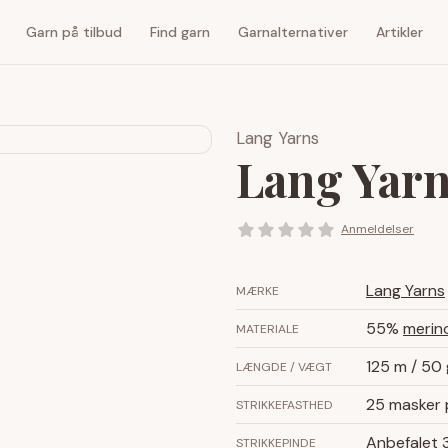
Garn på tilbud
Find garn
Garnalternativer
Artikler
Lang Yarns
Lang Yar
Anmeldelser
Lang Yarns
MÆRKE
55%
merin
MATERIALE
125 m / 50 
LÆNGDE / VÆGT
25 masker 
STRIKKEFASTHED
Anbefalet
STRIKKEPINDE