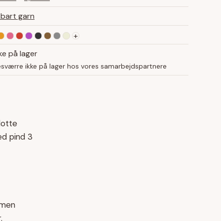
bart garn
+
ke på lager
esværre ikke på lager hos vores samarbejdspartnere
lotte
ed pind 3
 men
r
.