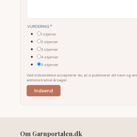
VURDERING
*
1 stjerne
2 stjerner
3 stjerner
4 stjerner
5 stjerner
Ved indsendelse accepterer du, at vi publiserer dit navn og 
administrative årsager.
Om Garnportalen.dk