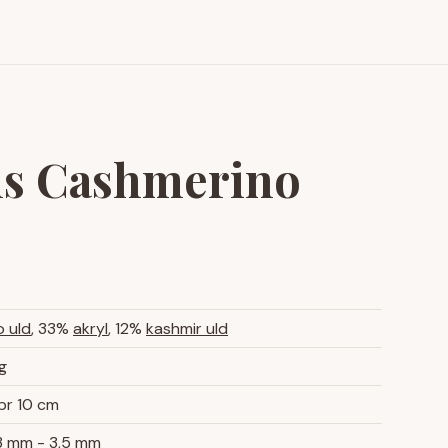
Find
Facebook
Instagr
garn
ns Cashmerino
o uld
, 33%
akryl
, 12%
kashmir uld
g
pr 10 cm
3 mm
-
3,5 mm