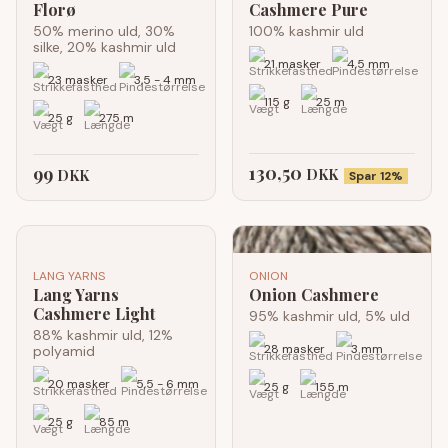
Florø
Cashmere Pure
50% merino uld, 30%
100% kashmir uld
silke, 20% kashmir uld
21 masker
4,5 mm
23 masker
3,5 - 4 mm
115 g
25 m
25 g
275 m
130,50
99
DKK
DKK
Spar 12%
LANG YARNS
ONION
Lang Yarns
Onion Cashmere
Cashmere Light
95% kashmir uld, 5% uld
88% kashmir uld, 12%
28 masker
3 mm
polyamid
20 masker
5,5 - 6 mm
25 g
155 m
25 g
85 m