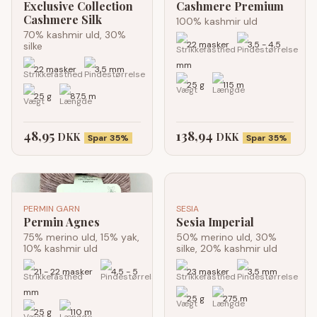
Exclusive Collection
Cashmere Premium
Cashmere Silk
100% kashmir uld
70% kashmir uld, 30%
22 masker
3,5 - 4,5
silke
mm
22 masker
3,5 mm
25 g
115 m
25 g
87.5 m
48,95
138,94
DKK
DKK
Spar 35%
Spar 35%
PERMIN GARN
SESIA
Permin Agnes
Sesia Imperial
75% merino uld, 15% yak,
50% merino uld, 30%
10% kashmir uld
silke, 20% kashmir uld
21 - 22 masker
4,5 - 5
23 masker
3,5 mm
mm
25 g
275 m
25 g
110 m