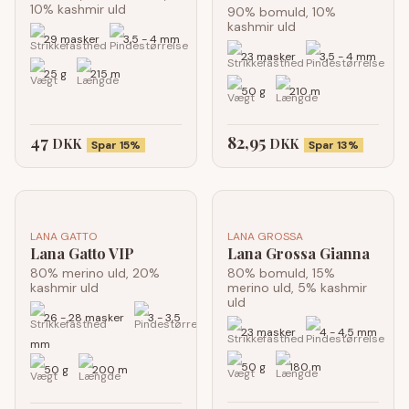
10% kashmir uld
90% bomuld, 10%
kashmir uld
29 masker
3,5 - 4 mm
23 masker
3,5 - 4 mm
25 g
215 m
50 g
210 m
47
82,95
DKK
DKK
Spar 15%
Spar 13%
LANA GATTO
LANA GROSSA
Lana Gatto VIP
Lana Grossa Gianna
80% merino uld, 20%
80% bomuld, 15%
kashmir uld
merino uld, 5% kashmir
uld
26 - 28 masker
3 - 3,5
23 masker
4 - 4,5 mm
mm
50 g
180 m
50 g
200 m