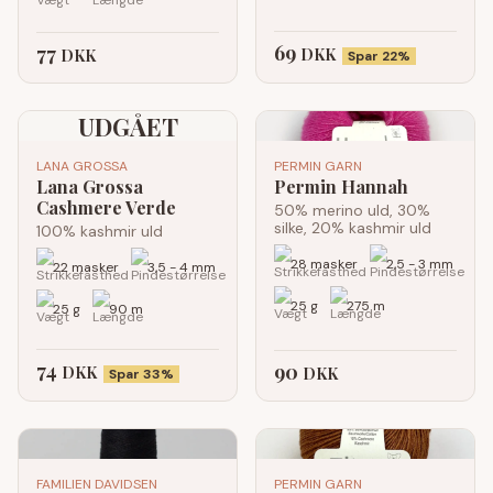
69
77
DKK
DKK
Spar 22%
UDGÅET
LANA GROSSA
PERMIN GARN
Lana Grossa
Permin Hannah
Cashmere Verde
50% merino uld, 30%
silke, 20% kashmir uld
100% kashmir uld
28 masker
2,5 - 3 mm
22 masker
3,5 - 4 mm
25 g
275 m
25 g
90 m
74
90
DKK
DKK
Spar 33%
FAMILIEN DAVIDSEN
PERMIN GARN