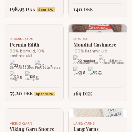
198,95
140
DKK
DKK
Spar 6%
PERMIN GARN
MONDIAL
Permin Edith
Mondial Cashmere
90% bomuld, 10%
100% kashmir uld
kashmir uld
22 masker
4 - 4,5 mm
22 masker
3,5 mm
25 g
115 m
50 g
135 m
55,20
169
DKK
DKK
Spar 20%
VIKING GARN
LANG YARNS
Viking Garn Snorre
Lang Yarns