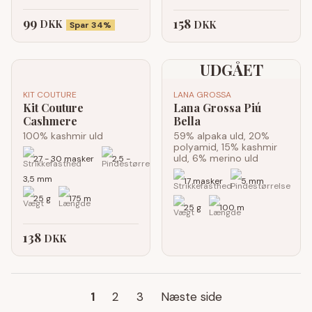
99
158
DKK
DKK
Spar 34%
UDGÅET
KIT COUTURE
LANA GROSSA
Kit Couture
Lana Grossa Piú
Cashmere
Bella
100% kashmir uld
59% alpaka uld, 20%
polyamid, 15% kashmir
uld, 6% merino uld
27 - 30 masker
2,5 -
3,5 mm
17 masker
5 mm
25 g
175 m
25 g
100 m
138
DKK
1
2
3
Næste side