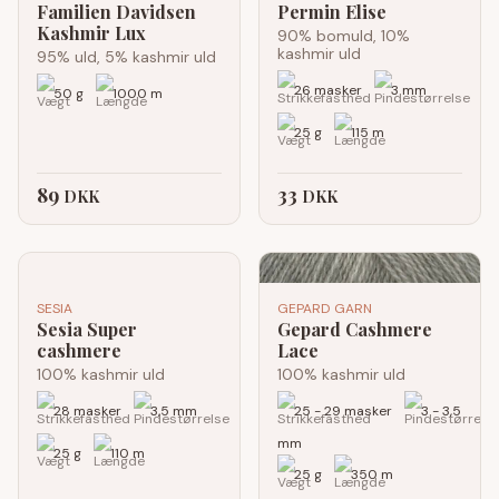
Familien Davidsen
Permin Elise
Kashmir Lux
90% bomuld, 10%
kashmir uld
95% uld, 5% kashmir uld
26 masker
3 mm
50 g
1000 m
25 g
115 m
89
33
DKK
DKK
SESIA
GEPARD GARN
Sesia Super
Gepard Cashmere
cashmere
Lace
100% kashmir uld
100% kashmir uld
28 masker
3,5 mm
25 - 29 masker
3 - 3,5
mm
25 g
110 m
25 g
350 m