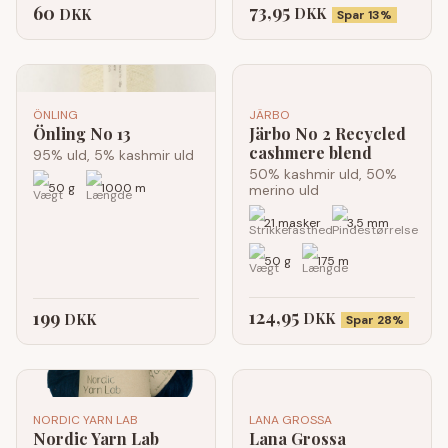
73,95
60
DKK
DKK
Spar 13%
ÖNLING
JÄRBO
Önling No 13
Järbo No 2 Recycled
cashmere blend
95% uld, 5% kashmir uld
50% kashmir uld, 50%
50 g
1000 m
merino uld
21 masker
3,5 mm
50 g
175 m
124,95
199
DKK
DKK
Spar 28%
NORDIC YARN LAB
LANA GROSSA
Nordic Yarn Lab
Lana Grossa