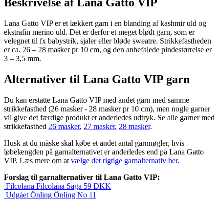
Beskrivelse af Lana Gatto VIP
Lana Gatto VIP er et lækkert garn i en blanding af kashmir uld og
ekstrafin merino uld. Det er derfor et meget blødt garn, som er
velegnet til fx babystrik, sjaler eller bløde sweatre. Strikkefastheden
er ca. 26 – 28 masker pr 10 cm, og den anbefalede pindestørrelse er
3 – 3,5 mm.
Alternativer til Lana Gatto VIP garn
Du kan erstatte Lana Gatto VIP med andet garn med samme
strikkefasthed (26 masker - 28 masker pr 10 cm), men nogle garner
vil give det færdige produkt et anderledes udtryk. Se alle garner med
strikkefasthed
26 masker
,
27 masker
,
28 masker
.
Husk at du måske skal købe et andet antal garnnøgler, hvis
løbelængden på garnalternativet er anderledes end på Lana Gatto
VIP. Læs mere om at
vælge det rigtige garnalternativ her
.
Forslag til garnalternativer til Lana Gatto VIP:
Filcolana
Filcolana Saga
59
DKK
Udgået
Önling
Önling No 11