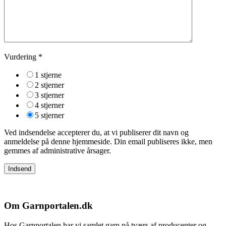
Vurdering
*
1 stjerne
2 stjerner
3 stjerner
4 stjerner
5 stjerner
Ved indsendelse accepterer du, at vi publiserer dit navn og
anmeldelse på denne hjemmeside. Din email publiseres ikke, men
gemmes af administrative årsager.
Om Garnportalen.dk
Hos Garnportalen har vi samlet garn på tværs af producenter og