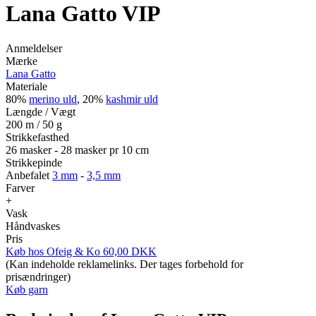
Lana Gatto VIP
Anmeldelser
Mærke
Lana Gatto
Materiale
80%
merino uld
, 20%
kashmir uld
Længde / Vægt
200 m / 50 g
Strikkefasthed
26 masker - 28 masker pr 10 cm
Strikkepinde
Anbefalet
3 mm
-
3,5 mm
Farver
+
Vask
Håndvaskes
Pris
Køb hos
Ofeig & Ko
60,00
DKK
(Kan indeholde reklamelinks. Der tages forbehold for
prisændringer)
Køb garn