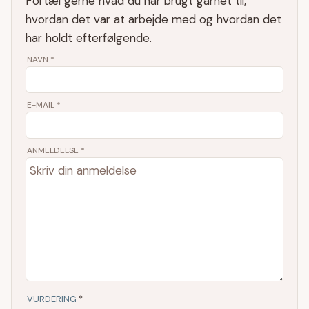
Fortæl gerne hvad du har brugt garnet til,
hvordan det var at arbejde med og hvordan det
har holdt efterfølgende.
NAVN
*
E-MAIL
*
ANMELDELSE *
VURDERING
*