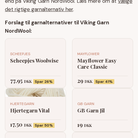
end på Viking Garn NordWool. Læs mere om at
vælge
det rigtige garnalternativ her
.
Forslag til garnalternativer til Viking Garn
NordWool:
SCHEEPJES
MAYFLOWER
Scheepjes Woolwise
Mayflower Easy
Care Classic
77,95
29
DKK
DKK
Spar 26%
Spar 41%
HJERTEGARN
GB GARN
Hjertegarn Vital
GB Garn Jil
17,50
19
DKK
Spar 50%
DKK