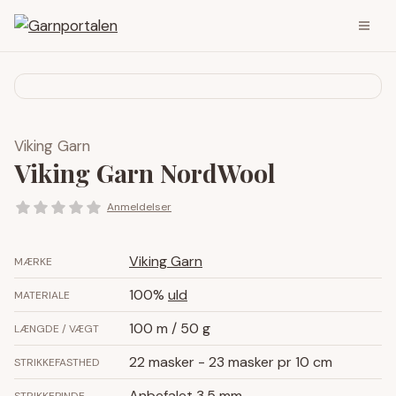
Viking Garn
Viking Garn NordWool
Anmeldelser
Viking Garn
MÆRKE
100%
uld
MATERIALE
100 m / 50 g
LÆNGDE / VÆGT
22 masker - 23 masker pr 10 cm
STRIKKEFASTHED
Anbefalet
3,5 mm