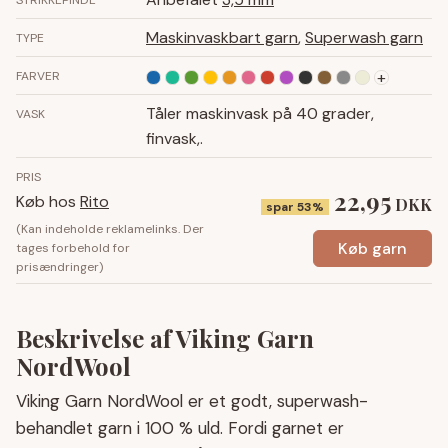
STRIKKEPINDE
Maskinvaskbart garn
,
Superwash garn
TYPE
+
FARVER
Tåler maskinvask på 40 grader,
VASK
finvask,.
PRIS
22,95
Køb hos
Rito
DKK
spar 53%
(Kan indeholde reklamelinks. Der
Køb garn
tages forbehold for
prisændringer)
Beskrivelse af Viking Garn
NordWool
Viking Garn NordWool er et godt, superwash-
behandlet garn i 100 % uld. Fordi garnet er