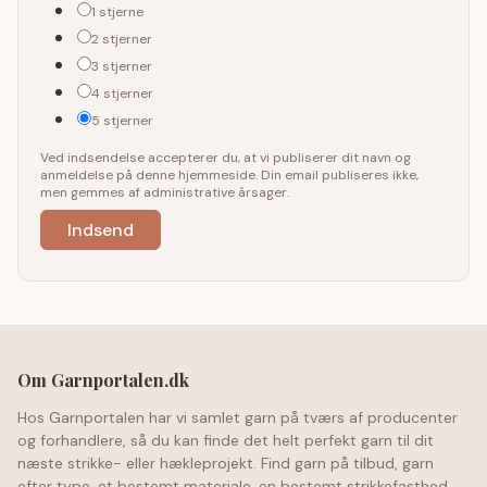
1 stjerne
2 stjerner
3 stjerner
4 stjerner
5 stjerner
Ved indsendelse accepterer du, at vi publiserer dit navn og
anmeldelse på denne hjemmeside. Din email publiseres ikke,
men gemmes af administrative årsager.
Om Garnportalen.dk
Hos Garnportalen har vi samlet garn på tværs af producenter
og forhandlere, så du kan finde det helt perfekt garn til dit
næste strikke- eller hækleprojekt. Find garn på tilbud, garn
efter type, et bestemt materiale, en bestemt strikkefasthed,