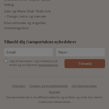
Velling
Julie og Marie Skall: Skall strik
– Design, natur og nærvær
Internationale og engelske
strikkebegreber
Tilmeld dig Garnportalens nyhedsbrev
Jeg vil have garn- og strikkenyt på
email og accepterer
betingelserne
.
Find garn
Cookie- og privatlivspolitik
Om Garnportalen
Kontakt
Garnportalen.dk er et affiliate website, og artikler og sider kan derfor
indeholde reklamelinks