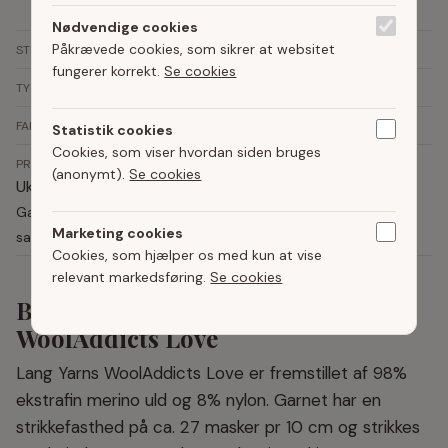
(27 masker x 36 rækker = 10 x 10 cm)
Nødvendige cookies
Anbefalet
4 mm
Påkrævede cookies, som sikrer at websitet
STRIKKEPINDE
fungerer korrekt.
Se cookies
Maskinvaskbart garn
,
Udgået
TYPE
+
FARVER
Statistik cookies
Cookies, som viser hvordan siden bruges
PRIS
(anonymt).
Se cookies
Ukendt - Ikke på lager
Garnet er desværre ikke på lager hos vores
Marketing cookies
samarbejdspartnere
Cookies, som hjælper os med kun at vise
relevant markedsføring.
Se cookies
Beskrivelse af Lang Yarns
WoolAddicts Love
Lang Yarns WoolAddicts Love er fremstillet af 98%
ekstrafin merino uld og 8% nylon. Garnet har en
strikkefasthed på ca. 27 masker pr 10 cm og strikkes