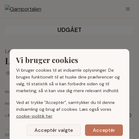
UDGÅET
Lang Yarns
Vi bruger cookies
Lang Yarns WoolAddicts Love
Vi bruger cookies til at indsamle oplysninger. De
Anmeldelser
bruges funktionelt til at huske dine præferencer og
valg, til statistik så vi kan forbedre siden og til
marketing, så vi kan vise dig mere relevant indhold.
Lang Yarns
MÆRKE
Ved at trykke "Acceptér", samtykker du til denne
92%
merino uld
, 8%
nylon
MATERIALE
indsamling og brug af cookies. Læs også vores
125 m / 25 g (svarende til 250 m pr 50
LÆNGDE / VÆGT
cookie-politik her
.
g)
Acceptér valgte
Acceptér
27 masker pr 10 cm
STRIKKEFASTHED