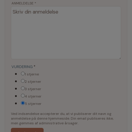
ANMELDELSE *
VURDERING
*
1 stjerne
2 stjerner
3 stjerner
4 stjerner
5 stjerner
Ved indsendelse accepterer du, at vi publiserer dit navn og
anmeldelse på denne hjemmeside. Din email publiseres ikke,
men gemmes af administrative årsager.