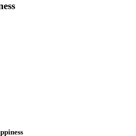
ness
ppiness