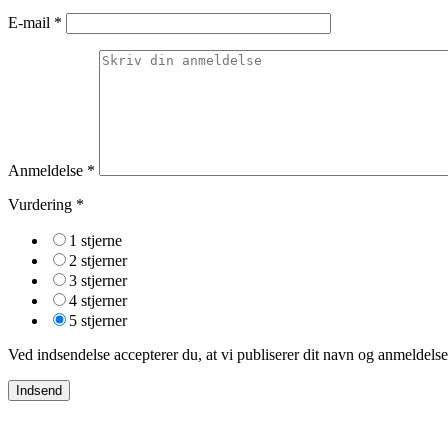
E-mail
*
Anmeldelse *
Vurdering
*
1 stjerne
2 stjerner
3 stjerner
4 stjerner
5 stjerner
Ved indsendelse accepterer du, at vi publiserer dit navn og anmeldel