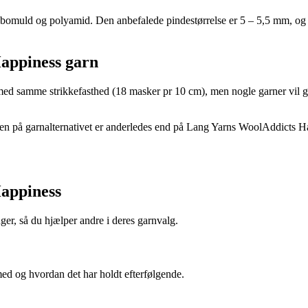
 bomuld og polyamid. Den anbefalede pindestørrelse er 5 – 5,5 mm, og 
Happiness garn
 samme strikkefasthed (18 masker pr 10 cm), men nogle garner vil giv
gden på garnalternativet er anderledes end på Lang Yarns WoolAddicts
appiness
er, så du hjælper andre i deres garnvalg.
med og hvordan det har holdt efterfølgende.