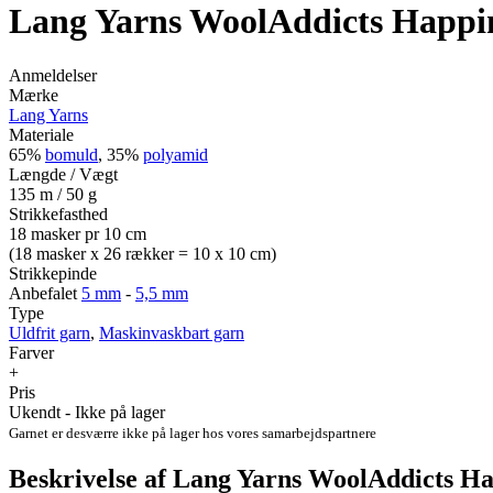
Lang Yarns WoolAddicts Happi
Anmeldelser
Mærke
Lang Yarns
Materiale
65%
bomuld
, 35%
polyamid
Længde / Vægt
135 m / 50 g
Strikkefasthed
18 masker pr 10 cm
(18 masker x 26 rækker = 10 x 10 cm)
Strikkepinde
Anbefalet
5 mm
-
5,5 mm
Type
Uldfrit garn
,
Maskinvaskbart garn
Farver
+
Pris
Ukendt - Ikke på lager
Garnet er desværre ikke på lager hos vores samarbejdspartnere
Beskrivelse af Lang Yarns WoolAddicts Ha