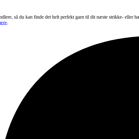
re, så du kan finde det helt perfekt garn til dit næste strikke- eller hæ
ere
.