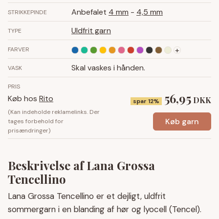
Anbefalet
4 mm
-
4,5 mm
STRIKKEPINDE
Uldfrit garn
TYPE
+
FARVER
Skal vaskes i hånden.
VASK
PRIS
56,95
Køb hos
Rito
DKK
spar 12%
(Kan indeholde reklamelinks. Der
Køb garn
tages forbehold for
prisændringer)
Beskrivelse af Lana Grossa
Tencellino
Lana Grossa Tencellino er et dejligt, uldfrit
sommergarn i en blanding af hør og lyocell (Tencel).