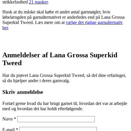
strikkefasthed
21 masker
.
Husk at du måske skal købe et andet antal garnnøgler, hvis
løbelængden på garnalternativet er anderledes end på Lana Grossa
Superkid Tweed. Læs mere om at
vælge det rigtige garnalternativ
her
.
Anmeldelser af Lana Grossa Superkid
Tweed
Har du prøvet Lana Grossa Superkid Tweed, så del dine erfaringer,
så du hjælper andre i deres garnvalg.
Skriv anmeldelse
Fortæl gerne hvad du har brugt garnet til, hvordan det var at arbejde
med og hvordan det har holdt efterfølgende.
Navn
*
E-mail
*