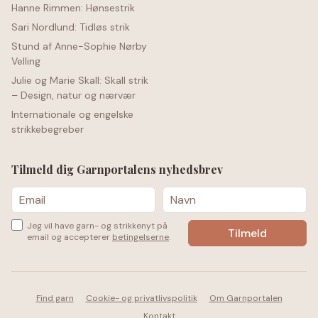
Hanne Rimmen: Hønsestrik
Sari Nordlund: Tidløs strik
Stund af Anne-Sophie Nørby
Velling
Julie og Marie Skall: Skall strik
– Design, natur og nærvær
Internationale og engelske
strikkebegreber
Tilmeld dig Garnportalens nyhedsbrev
Jeg vil have garn- og strikkenyt på
email og accepterer
betingelserne
.
Find garn
Cookie- og privatlivspolitik
Om Garnportalen
Kontakt