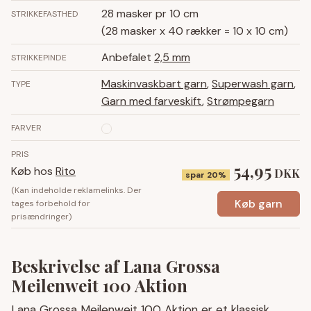
28 masker pr 10 cm
STRIKKEFASTHED
(28 masker x 40 rækker = 10 x 10 cm)
Anbefalet
2,5 mm
STRIKKEPINDE
Maskinvaskbart garn
,
Superwash garn
,
TYPE
Garn med farveskift
,
Strømpegarn
FARVER
PRIS
54,95
Køb hos
Rito
DKK
spar 20%
(Kan indeholde reklamelinks. Der
Køb garn
tages forbehold for
prisændringer)
Beskrivelse af Lana Grossa
Meilenweit 100 Aktion
Lana Grossa Meilenweit 100 Aktion er et klassisk