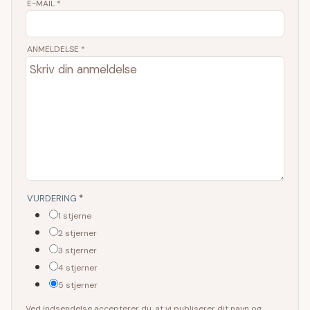
E-MAIL
*
ANMELDELSE *
VURDERING
*
1 stjerne
2 stjerner
3 stjerner
4 stjerner
5 stjerner
Ved indsendelse accepterer du, at vi publiserer dit navn og