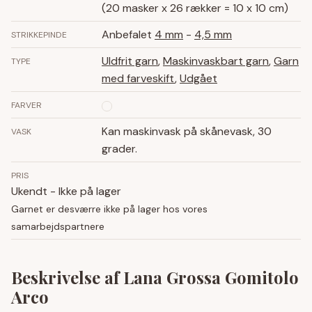
(20 masker x 26 rækker = 10 x 10 cm)
Anbefalet
4 mm
-
4,5 mm
STRIKKEPINDE
Uldfrit garn
,
Maskinvaskbart garn
,
Garn
TYPE
med farveskift
,
Udgået
FARVER
Kan maskinvask på skånevask, 30
VASK
grader.
PRIS
Ukendt - Ikke på lager
Garnet er desværre ikke på lager hos vores
samarbejdspartnere
Beskrivelse af Lana Grossa Gomitolo
Arco