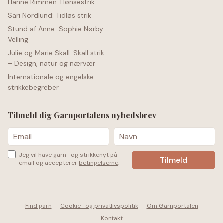
Hanne Rimmen: Hønsestrik
Sari Nordlund: Tidløs strik
Stund af Anne-Sophie Nørby
Velling
Julie og Marie Skall: Skall strik
– Design, natur og nærvær
Internationale og engelske
strikkebegreber
Tilmeld dig Garnportalens nyhedsbrev
Jeg vil have garn- og strikkenyt på
email og accepterer
betingelserne
.
Find garn
Cookie- og privatlivspolitik
Om Garnportalen
Kontakt