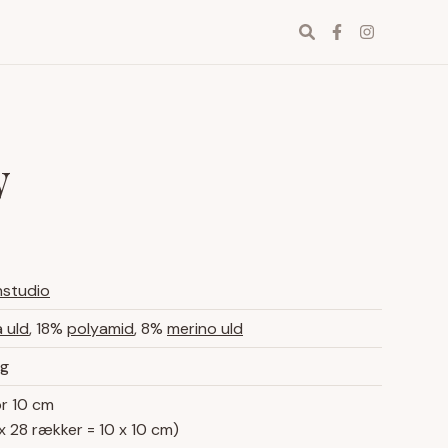
Find
Facebook
Instagr
garn
y
nstudio
 uld
, 18%
polyamid
, 8%
merino uld
 g
pr 10 cm
x 28 rækker = 10 x 10 cm)