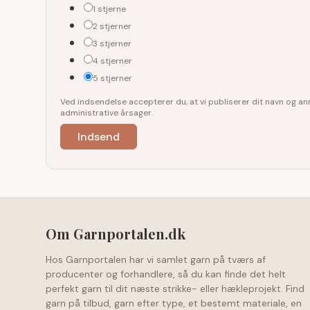
1 stjerne
2 stjerner
3 stjerner
4 stjerner
5 stjerner
Ved indsendelse accepterer du, at vi publiserer dit navn og 
administrative årsager.
Om Garnportalen.dk
Hos Garnportalen har vi samlet garn på tværs af
producenter og forhandlere, så du kan finde det helt
perfekt garn til dit næste strikke- eller hækleprojekt. Find
garn på tilbud, garn efter type, et bestemt materiale, en