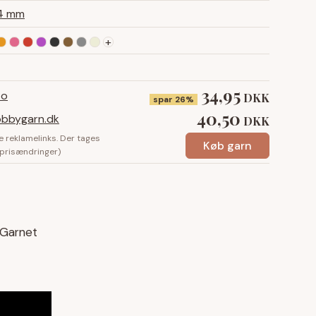
4 mm
+
34,95
to
DKK
spar 26%
40,50
bbygarn.dk
DKK
e reklamelinks. Der tages
Køb garn
 prisændringer)
 Garnet