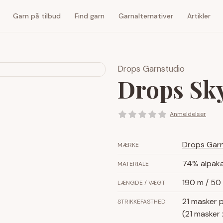
Garn på tilbud
Find garn
Garnalternativer
Artikler
Drops Garnstudio
Drops Sk
Anmeldelser
Drops Gar
MÆRKE
74%
alpaka
MATERIALE
190 m / 50
LÆNGDE / VÆGT
21 masker 
STRIKKEFASTHED
(21 masker 