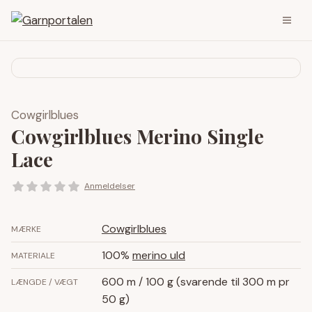
Cowgirlblues
Cowgirlblues Merino Single
Lace
Anmeldelser
Cowgirlblues
MÆRKE
100%
merino uld
MATERIALE
600 m / 100 g (svarende til 300 m pr
LÆNGDE / VÆGT
50 g)