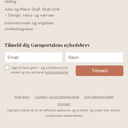
Velling
Julie og Marie Skall: Skall strik
– Design, natur og nærvær
Internationale og engelske
strikkebegreber
Tilmeld dig Garnportalens nyhedsbrev
Jeg vil have garn- og strikkenyt på
email og accepterer
betingelserne
.
Find garn
Cookie- og privatlivspolitik
Om Garnportalen
Kontakt
Garnportalen.dk er et affiliate website, og artikler og sider kan derfor
indeholde reklamelinks