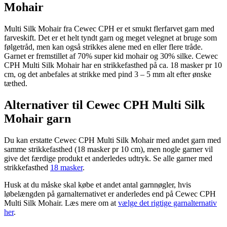
Mohair
Multi Silk Mohair fra Cewec CPH er et smukt flerfarvet garn med
farveskift. Det er et helt tyndt garn og meget velegnet at bruge som
følgetråd, men kan også strikkes alene med en eller flere tråde.
Garnet er fremstillet af 70% super kid mohair og 30% silke. Cewec
CPH Multi Silk Mohair har en strikkefasthed på ca. 18 masker pr 10
cm, og det anbefales at strikke med pind 3 – 5 mm alt efter ønske
tæthed.
Alternativer til Cewec CPH Multi Silk
Mohair garn
Du kan erstatte Cewec CPH Multi Silk Mohair med andet garn med
samme strikkefasthed (18 masker pr 10 cm), men nogle garner vil
give det færdige produkt et anderledes udtryk. Se alle garner med
strikkefasthed
18 masker
.
Husk at du måske skal købe et andet antal garnnøgler, hvis
løbelængden på garnalternativet er anderledes end på Cewec CPH
Multi Silk Mohair. Læs mere om at
vælge det rigtige garnalternativ
her
.