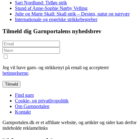
Sari Nordlund: Tidløs strik
Stund af Anne-Sophie Nørby Velling
Julie og Marie Skall: Skall strik – Design, natur og nærvær
Internationale og engelske strikkebegreber
Tilmeld dig Garnportalens nyhedsbrev
Jeg vil have garn- og strikkenyt på email og accepterer
betingelserne
.
Find garn
Cookie- og privatlivspolitik
Om Garnportalen
Kontakt
Garnportalen.dk er et affiliate website, og artikler og sider kan derfor
indeholde reklamelinks