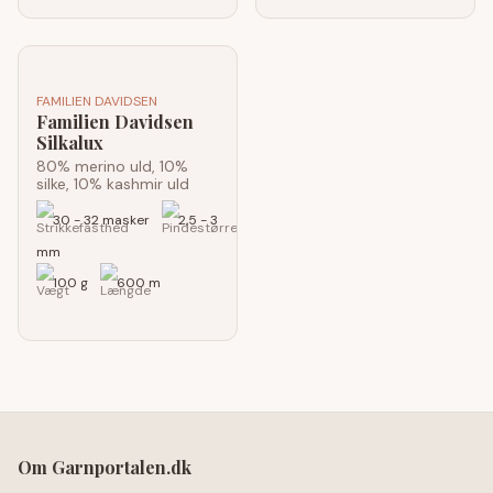
FAMILIEN DAVIDSEN
Familien Davidsen
Silkalux
80% merino uld, 10%
silke, 10% kashmir uld
30 - 32 masker
2,5 - 3
mm
100 g
600 m
Om Garnportalen.dk