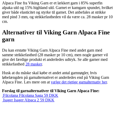
Alpaca Fine fra Viking Garn er et lækkert garn i 85% superfin
alpaka uld og 15% highland uld. Garnet er kamgarn spundet, hvilket
giver både elasticitet og styrke til garnet. Det anbefales at strikke
med pind 3 mm, og strikkefastheden vil da være ca. 28 masker pr 10
cm.
Alternativer til Viking Garn Alpaca Fine
garn
Du kan erstatte Viking Garn Alpaca Fine med andet garn med
samme strikkefasthed (28 masker pr 10 cm), men nogle garner vil
give det færdige produkt et anderledes udtryk. Se alle garner med
strikkefasthed
28 masker
.
Husk at du måske skal købe et andet antal garnnøgler, hvis
løbelængden på garnalternativet er anderledes end på Viking Garn
Alpaca Fine. Læs mere om at
vælge det rigtige garnalternativ her
.
Forslag til garnalternativer til Viking Garn Alpaca Fine:
Filcolana
Filcolana Saga
59
DKK
Isager
Isager Alpaca 2
59
DKK