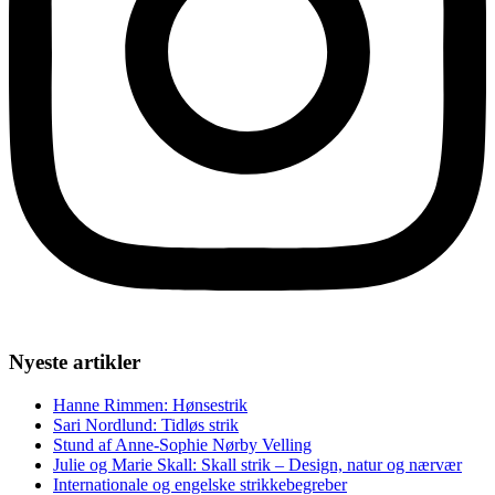
Nyeste artikler
Hanne Rimmen: Hønsestrik
Sari Nordlund: Tidløs strik
Stund af Anne-Sophie Nørby Velling
Julie og Marie Skall: Skall strik – Design, natur og nærvær
Internationale og engelske strikkebegreber