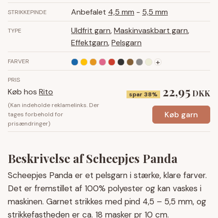
Anbefalet
4,5 mm
-
5,5 mm
STRIKKEPINDE
Uldfrit garn
,
Maskinvaskbart garn
,
TYPE
Effektgarn
,
Pelsgarn
+
FARVER
PRIS
22,95
Køb hos
Rito
DKK
spar 38%
(Kan indeholde reklamelinks. Der
Køb garn
tages forbehold for
prisændringer)
Beskrivelse af Scheepjes Panda
Scheepjes Panda er et pelsgarn i stærke, klare farver.
Det er fremstillet af 100% polyester og kan vaskes i
maskinen. Garnet strikkes med pind 4,5 – 5,5 mm, og
strikkefastheden er ca. 18 masker pr 10 cm.