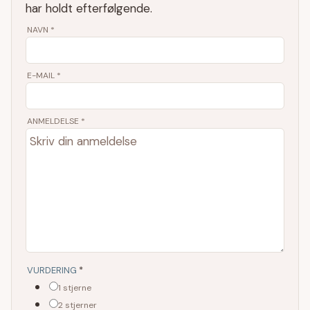
har holdt efterfølgende.
NAVN
*
E-MAIL
*
ANMELDELSE *
VURDERING
*
1 stjerne
2 stjerner