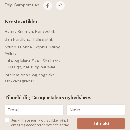
Følg Garnportalen
Nyeste artikler
Hanne Rimmen: Hønsestrik
Sari Nordlund: Tidløs strik
Stund af Anne-Sophie Nørby
Velling
Julie og Marie Skall: Skall strik
– Design, natur og nærvær
Internationale og engelske
strikkebegreber
Tilmeld dig Garnportalens nyhedsbrev
Jeg vil have garn- og strikkenyt på
email og accepterer
betingelserne
.