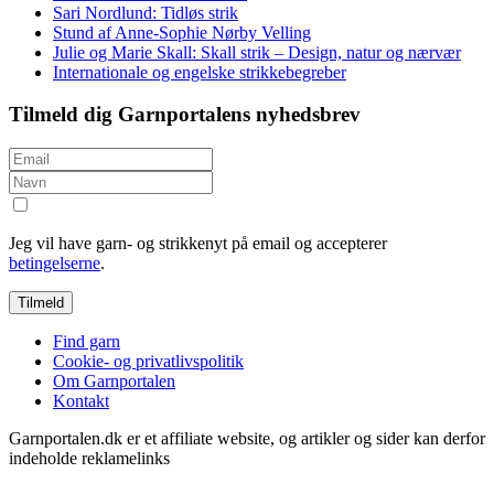
Sari Nordlund: Tidløs strik
Stund af Anne-Sophie Nørby Velling
Julie og Marie Skall: Skall strik – Design, natur og nærvær
Internationale og engelske strikkebegreber
Tilmeld dig Garnportalens nyhedsbrev
Jeg vil have garn- og strikkenyt på email og accepterer
betingelserne
.
Find garn
Cookie- og privatlivspolitik
Om Garnportalen
Kontakt
Garnportalen.dk er et affiliate website, og artikler og sider kan derfor
indeholde reklamelinks