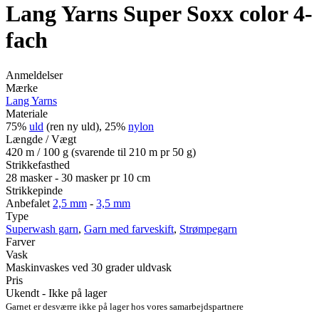
Lang Yarns Super Soxx color 4-
fach
Anmeldelser
Mærke
Lang Yarns
Materiale
75%
uld
(ren ny uld), 25%
nylon
Længde / Vægt
420 m / 100 g (svarende til 210 m pr 50 g)
Strikkefasthed
28 masker - 30 masker pr 10 cm
Strikkepinde
Anbefalet
2,5 mm
-
3,5 mm
Type
Superwash garn
,
Garn med farveskift
,
Strømpegarn
Farver
Vask
Maskinvaskes ved 30 grader uldvask
Pris
Ukendt - Ikke på lager
Garnet er desværre ikke på lager hos vores samarbejdspartnere