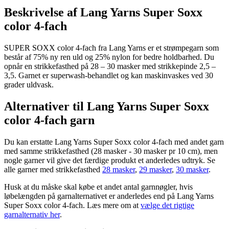
Beskrivelse af Lang Yarns Super Soxx
color 4-fach
SUPER SOXX color 4-fach fra Lang Yarns er et strømpegarn som
består af 75% ny ren uld og 25% nylon for bedre holdbarhed. Du
opnår en strikkefasthed på 28 – 30 masker med strikkepinde 2,5 –
3,5. Garnet er superwash-behandlet og kan maskinvaskes ved 30
grader uldvask.
Alternativer til Lang Yarns Super Soxx
color 4-fach garn
Du kan erstatte Lang Yarns Super Soxx color 4-fach med andet garn
med samme strikkefasthed (28 masker - 30 masker pr 10 cm), men
nogle garner vil give det færdige produkt et anderledes udtryk. Se
alle garner med strikkefasthed
28 masker
,
29 masker
,
30 masker
.
Husk at du måske skal købe et andet antal garnnøgler, hvis
løbelængden på garnalternativet er anderledes end på Lang Yarns
Super Soxx color 4-fach. Læs mere om at
vælge det rigtige
garnalternativ her
.