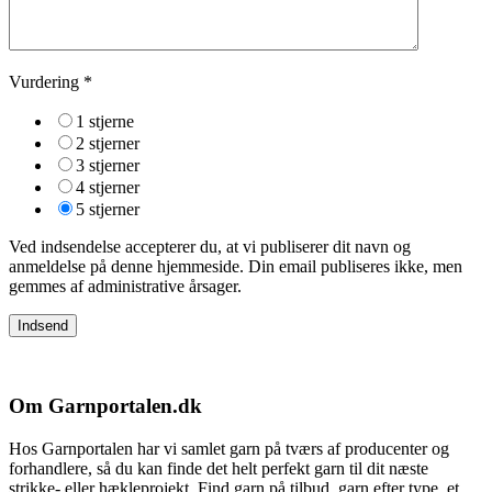
Vurdering
*
1 stjerne
2 stjerner
3 stjerner
4 stjerner
5 stjerner
Ved indsendelse accepterer du, at vi publiserer dit navn og
anmeldelse på denne hjemmeside. Din email publiseres ikke, men
gemmes af administrative årsager.
Om Garnportalen.dk
Hos Garnportalen har vi samlet garn på tværs af producenter og
forhandlere, så du kan finde det helt perfekt garn til dit næste
strikke- eller hækleprojekt. Find garn på tilbud, garn efter type, et