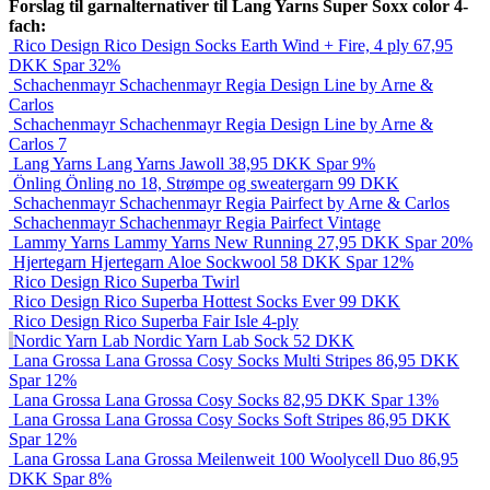
Forslag til garnalternativer til Lang Yarns Super Soxx color 4-
fach:
Rico Design
Rico Design Socks Earth Wind + Fire, 4 ply
67,95
DKK
Spar 32%
Schachenmayr
Schachenmayr Regia Design Line by Arne &
Carlos
Schachenmayr
Schachenmayr Regia Design Line by Arne &
Carlos 7
Lang Yarns
Lang Yarns Jawoll
38,95
DKK
Spar 9%
Önling
Önling no 18, Strømpe og sweatergarn
99
DKK
Schachenmayr
Schachenmayr Regia Pairfect by Arne & Carlos
Schachenmayr
Schachenmayr Regia Pairfect Vintage
Lammy Yarns
Lammy Yarns New Running
27,95
DKK
Spar 20%
Hjertegarn
Hjertegarn Aloe Sockwool
58
DKK
Spar 12%
Rico Design
Rico Superba Twirl
Rico Design
Rico Superba Hottest Socks Ever
99
DKK
Rico Design
Rico Superba Fair Isle 4-ply
Nordic Yarn Lab
Nordic Yarn Lab Sock
52
DKK
Lana Grossa
Lana Grossa Cosy Socks Multi Stripes
86,95
DKK
Spar 12%
Lana Grossa
Lana Grossa Cosy Socks
82,95
DKK
Spar 13%
Lana Grossa
Lana Grossa Cosy Socks Soft Stripes
86,95
DKK
Spar 12%
Lana Grossa
Lana Grossa Meilenweit 100 Woolycell Duo
86,95
DKK
Spar 8%