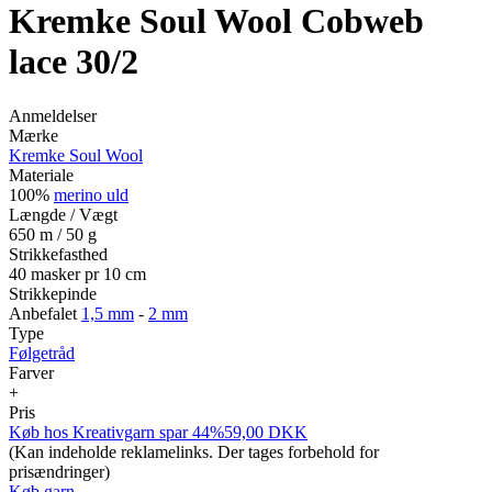
Kremke Soul Wool Cobweb
lace 30/2
Anmeldelser
Mærke
Kremke Soul Wool
Materiale
100%
merino uld
Længde / Vægt
650 m / 50 g
Strikkefasthed
40 masker pr 10 cm
Strikkepinde
Anbefalet
1,5 mm
-
2 mm
Type
Følgetråd
Farver
+
Pris
Køb hos
Kreativgarn
spar 44%
59,00
DKK
(Kan indeholde reklamelinks. Der tages forbehold for
prisændringer)
Køb garn