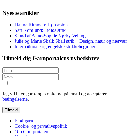
Nyeste artikler
Hanne Rimmen: Hønsestrik
Sari Nordlund: Tidløs strik
Stund af Anne-Sophie Nørby Velling
Julie og Marie Skall: Skall strik – Design, natur og nærvær
Internationale og engelske strikkebegreber
Tilmeld dig Garnportalens nyhedsbrev
Jeg vil have garn- og strikkenyt på email og accepterer
betingelserne
.
Find garn
Cookie- og privatlivspolitik
Om Garnportalen