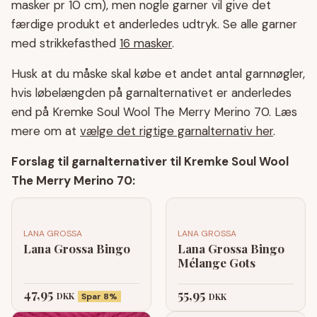
masker pr 10 cm), men nogle garner vil give det
færdige produkt et anderledes udtryk. Se alle garner
med strikkefasthed
16 masker
.
Husk at du måske skal købe et andet antal garnnøgler,
hvis løbelængden på garnalternativet er anderledes
end på Kremke Soul Wool The Merry Merino 70. Læs
mere om at
vælge det rigtige garnalternativ her
.
Forslag til garnalternativer til Kremke Soul Wool
The Merry Merino 70:
LANA GROSSA
LANA GROSSA
Lana Grossa Bingo
Lana Grossa Bingo
Mélange Gots
47,95
55,95
DKK
Spar 8%
DKK