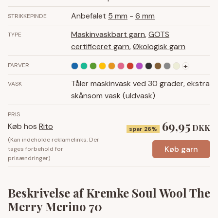
Anbefalet
5 mm
-
6 mm
STRIKKEPINDE
Maskinvaskbart garn
,
GOTS
TYPE
certificeret garn
,
Økologisk garn
+
FARVER
Tåler maskinvask ved 30 grader, ekstra
VASK
skånsom vask (uldvask)
PRIS
69,95
Køb hos
Rito
DKK
spar 26%
(Kan indeholde reklamelinks. Der
Køb garn
tages forbehold for
prisændringer)
Beskrivelse af Kremke Soul Wool The
Merry Merino 70