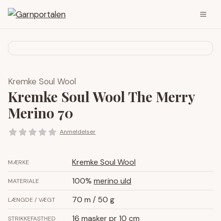
Kremke Soul Wool
Kremke Soul Wool The Merry
Merino 70
Anmeldelser
Kremke Soul Wool
MÆRKE
100%
merino uld
MATERIALE
70 m / 50 g
LÆNGDE / VÆGT
16 masker pr 10 cm
STRIKKEFASTHED