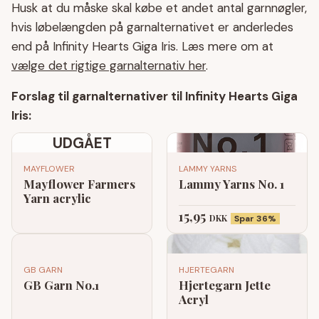
Husk at du måske skal købe et andet antal garnnøgler,
hvis løbelængden på garnalternativet er anderledes
end på Infinity Hearts Giga Iris. Læs mere om at
vælge det rigtige garnalternativ her
.
Forslag til garnalternativer til Infinity Hearts Giga
Iris:
UDGÅET
MAYFLOWER
LAMMY YARNS
Mayflower Farmers
Lammy Yarns No. 1
Yarn acrylic
15,95
DKK
Spar 36%
GB GARN
HJERTEGARN
GB Garn No.1
Hjertegarn Jette
Acryl