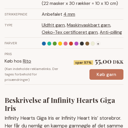
(22 masker x 30 rækker = 10 x 10 cm)
Anbefalet
4 mm
STRIKKEPINDE
Uldfrit garn
,
Maskinvaskbart garn
,
TYPE
Oeko-Tex certificeret garn
,
Anti-pilling
+
FARVER
PRIS
55,00
Køb hos
Rito
DKK
spar 57%
(Kan indeholde reklamelinks. Der
Køb garn
tages forbehold for
prisændringer)
Beskrivelse af Infinity Hearts Giga
Iris
Infinity Hearts Giga Iris er Infinity Heart Iris’ storebror.
Her får du nemlig en kæmpe garnnøgle af det samme