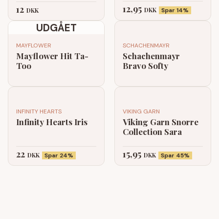
12,95
12
DKK
DKK
Spar 14%
UDGÅET
MAYFLOWER
SCHACHENMAYR
Mayflower Hit Ta-
Schachenmayr
Too
Bravo Softy
INFINITY HEARTS
VIKING GARN
Infinity Hearts Iris
Viking Garn Snorre
Collection Sara
22
15,95
DKK
DKK
Spar 24%
Spar 45%