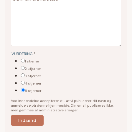
VURDERING
*
1 stjerne
2 stjerner
3 stjerner
4 stjerner
5 stjerner
Ved indsendelse accepterer du, at vi publiserer dit navn og
anmeldelse på denne hjemmeside. Din email publiseres ikke,
men gemmes af administrative årsager.