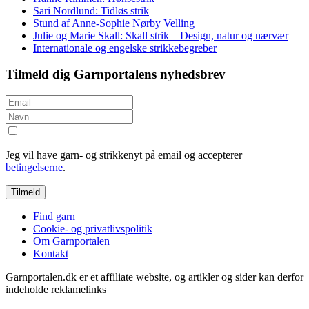
Sari Nordlund: Tidløs strik
Stund af Anne-Sophie Nørby Velling
Julie og Marie Skall: Skall strik – Design, natur og nærvær
Internationale og engelske strikkebegreber
Tilmeld dig Garnportalens nyhedsbrev
Jeg vil have garn- og strikkenyt på email og accepterer
betingelserne
.
Find garn
Cookie- og privatlivspolitik
Om Garnportalen
Kontakt
Garnportalen.dk er et affiliate website, og artikler og sider kan derfor
indeholde reklamelinks