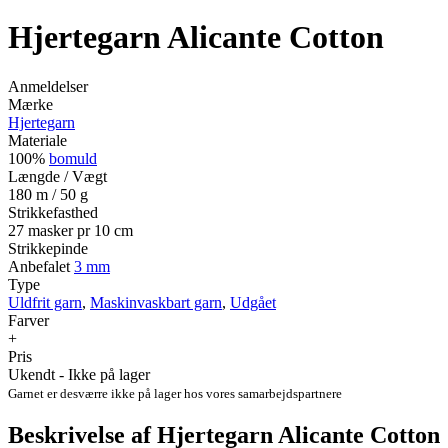
Hjertegarn Alicante Cotton
Anmeldelser
Mærke
Hjertegarn
Materiale
100%
bomuld
Længde / Vægt
180 m / 50 g
Strikkefasthed
27 masker pr 10 cm
Strikkepinde
Anbefalet
3 mm
Type
Uldfrit garn
,
Maskinvaskbart garn
,
Udgået
Farver
+
Pris
Ukendt - Ikke på lager
Garnet er desværre ikke på lager hos vores samarbejdspartnere
Beskrivelse af Hjertegarn Alicante Cotton