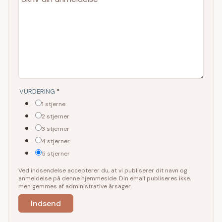
VURDERING
*
1 stjerne
2 stjerner
3 stjerner
4 stjerner
5 stjerner
Ved indsendelse accepterer du, at vi publiserer dit navn og
anmeldelse på denne hjemmeside. Din email publiseres ikke,
men gemmes af administrative årsager.