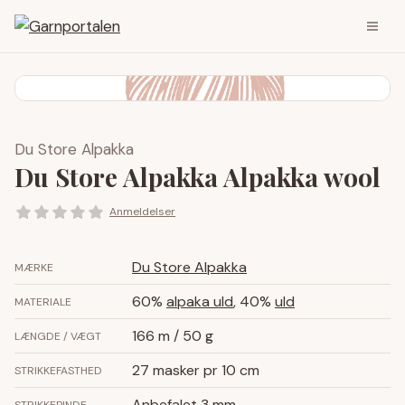
Du Store Alpakka
Du Store Alpakka Alpakka wool
Anmeldelser
Du Store Alpakka
MÆRKE
60%
alpaka uld
, 40%
uld
MATERIALE
166 m / 50 g
LÆNGDE / VÆGT
27 masker pr 10 cm
STRIKKEFASTHED
Anbefalet
3 mm