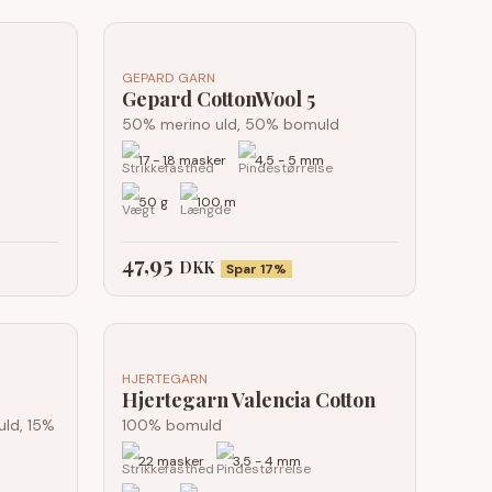
GEPARD GARN
Gepard CottonWool 5
50% merino uld, 50% bomuld
17 - 18 masker
4,5 - 5 mm
50 g
100 m
47,95
DKK
Spar 17%
HJERTEGARN
Hjertegarn Valencia Cotton
uld, 15%
100% bomuld
22 masker
3,5 - 4 mm