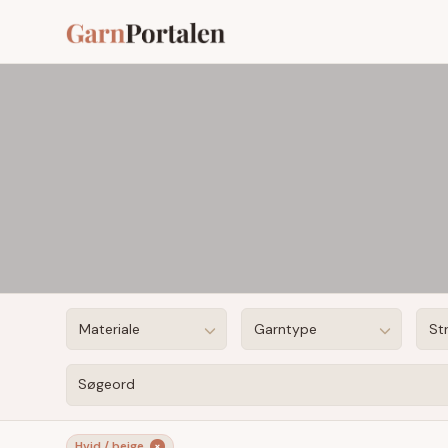
Materiale
Garntype
St
Søgeord
Hvid / beige
×