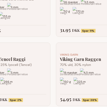
26 masker
3,5 mm
ker
3 mm
50 g
170 m
155 m
31,95
DKK
K
Spar 11%
VIKING GARN
Tencel Raggi
Viking Garn Raggen
 25% lyocell (Tencel)
70% uld, 30% nylon
ker
3 mm
19 masker
4,5 mm
266 m
150 g
225 m
54,95
DKK
DKK
Spar 2%
Spar 38%