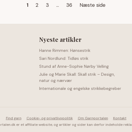
1
2
3
…
36
Næste side
Nyeste artikler
Hanne Rimmen: Hønsestrik
Sari Nordlund: Tidløs strik
Stund af Anne-Sophie Nørby Velling
Julie og Marie Skall: Skall strik – Design,
natur og nærvær
Internationale og engelske strikkebegreber
Find garn
Cookie- og privatlivspolitik
Om Garnportalen
Kontakt
talen.dk er et affiliate website, og artikler og sider kan derfor indeholde rekl