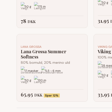
50 g
50 g
175 m
31,95
78
DKK
LANA GROSSA
VIKING G
Lana Grossa Summer
Viking
Softness
100% me
80% bomuld, 20% merino uld
28 mas
17 masker
5,5 - 6 mm
50 g
50 g
130 m
65,95
33,95
DKK
Spar 12%