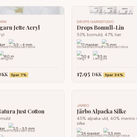
ARN
DROPS GARNSTUDIO
garn Jette Acryl
Drops Bomull-Lin
yl
53% bomuld, 47% hør
ker
3,5 - 4 mm
17 masker
5 mm
160 m
50 g
85 m
17,95
DKK
DKK
Spar 7%
Spar 34%
JÄRBO
tura Just Cotton
Järbo Alpacka Silke
omuld
45% alpaka uld, 40% merino 
silke
ker
2,5 - 3,5 mm
24 masker
3,5 mm