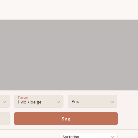
Find
Facebook
Instagr
garn
Farver
Pris
Hvid / beige
Søg
Sortering