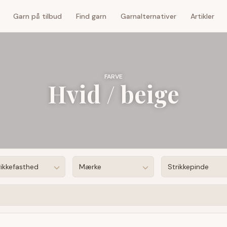
Garn på tilbud
Find garn
Garnalternativer
Artikler
FARVE
Hvid / beige
rikkefasthed
Mærke
Strikkepinde