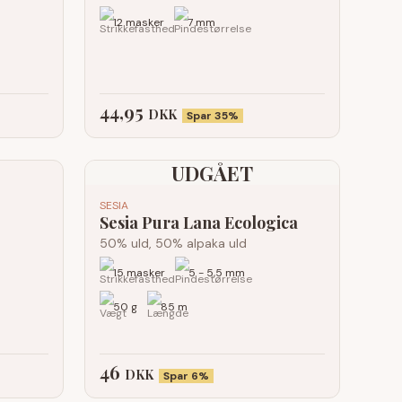
12 masker
7 mm
44,95
DKK
Spar 35%
UDGÅET
SESIA
Sesia Pura Lana Ecologica
50% uld, 50% alpaka uld
15 masker
5 - 5,5 mm
50 g
85 m
46
DKK
Spar 6%