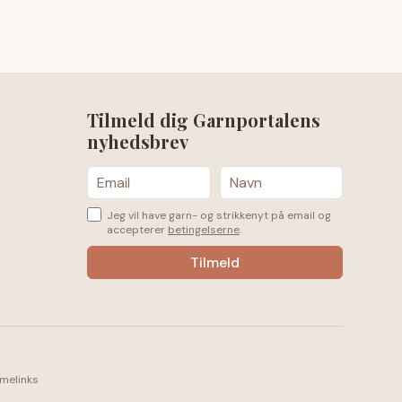
Tilmeld dig Garnportalens
nyhedsbrev
Jeg vil have garn- og strikkenyt på email og
accepterer
betingelserne
.
amelinks