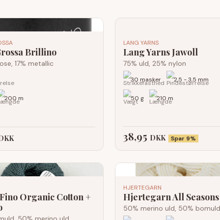
OSSA
LANG YARNS
rossa Brillino
Lang Yarns Jawoll
ose, 17% metallic
75% uld, 25% nylon
30 masker
2,5 - 3,5 mm
200 m
50 g
210 m
38,95
DKK
DKK
Spar 9%
HJERTEGARN
Fino Organic Cotton +
Hjertegarn All Seasons
o
50% merino uld, 50% bomul
uld, 50% merino uld