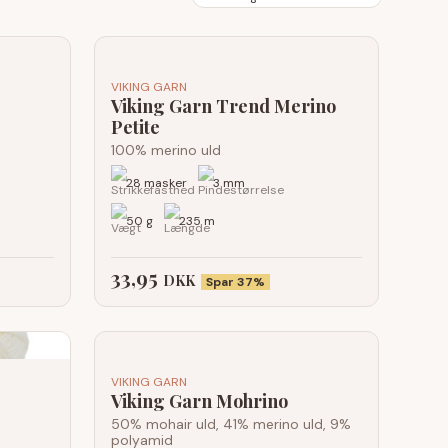
VIKING GARN
Viking Garn Trend Merino
Petite
100% merino uld
28 masker
3 mm
50 g
235 m
33,95
DKK
Spar 37%
VIKING GARN
Viking Garn Mohrino
d
50% mohair uld, 41% merino uld, 9%
polyamid