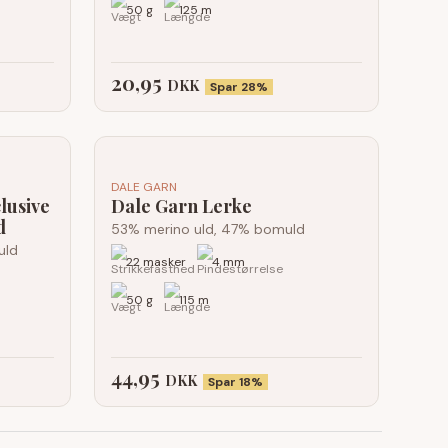
50 g
125 m
20,95
DKK
Spar 28%
DALE GARN
lusive
Dale Garn Lerke
d
53% merino uld, 47% bomuld
uld
22 masker
4 mm
50 g
115 m
44,95
DKK
Spar 18%