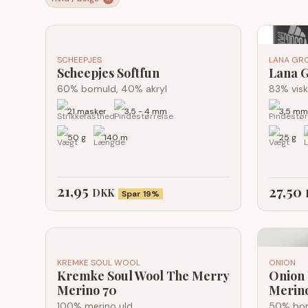
SCHEEPJES
LANA GR
Scheepjes Softfun
Lana G
60% bomuld, 40% akryl
83% visk
21 masker
3,5 - 4 mm
3,5 mm
50 g
140 m
25 g
21,95
27,50
DKK
Spar 19%
KREMKE SOUL WOOL
ONION
Kremke Soul Wool The Merry
Onion 
Merino 70
Merin
100% merino uld
50% bom