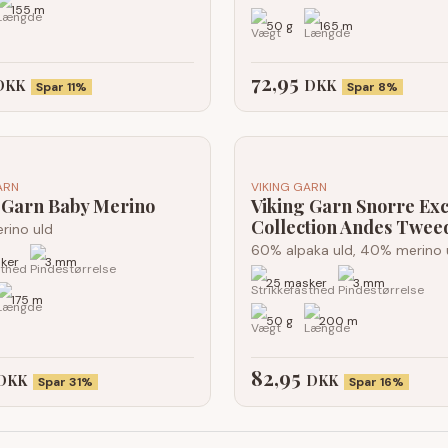
155 m
50 g
165 m
72,95
DKK
DKK
Spar 11%
Spar 8%
ARN
VIKING GARN
 Garn Baby Merino
Viking Garn Snorre Exc
Collection Andes Twee
rino uld
60% alpaka uld, 40% merino 
ker
3 mm
25 masker
3 mm
175 m
50 g
200 m
82,95
DKK
DKK
Spar 31%
Spar 16%