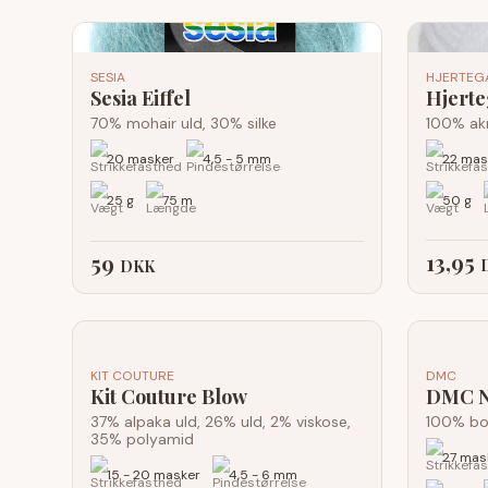
SESIA
HJERTEG
Sesia Eiffel
Hjerte
70% mohair uld, 30% silke
100% akr
20 masker
4,5 - 5 mm
22 mas
25 g
75 m
50 g
13,95
59
DKK
KIT COUTURE
DMC
Kit Couture Blow
DMC Na
37% alpaka uld, 26% uld, 2% viskose,
100% b
35% polyamid
27 mas
15 - 20 masker
4,5 - 6 mm