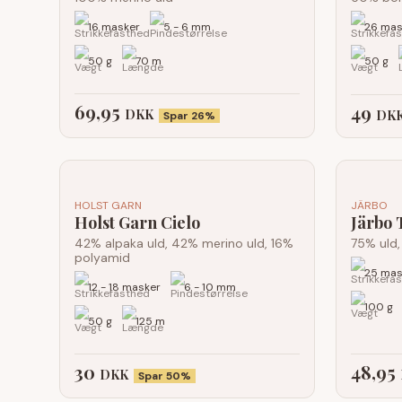
16 masker
5 - 6 mm
26 mas
50 g
70 m
50 g
69,95
49
DKK
DK
Spar 26%
HOLST GARN
JÄRBO
Holst Garn Cielo
Järbo 
42% alpaka uld, 42% merino uld, 16%
75% uld,
polyamid
25 mas
12 - 18 masker
6 - 10 mm
100 g
50 g
125 m
30
48,95
DKK
Spar 50%