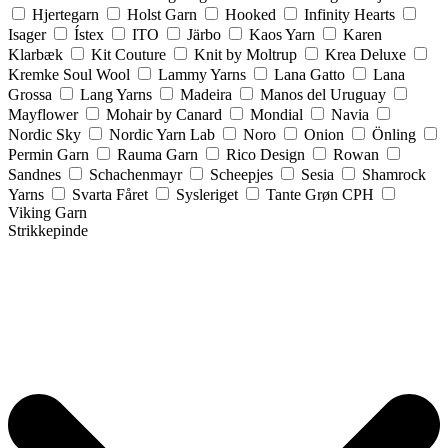
Hjertegarn
Holst Garn
Hooked
Infinity Hearts
Isager
Ístex
ITO
Järbo
Kaos Yarn
Karen
Klarbæk
Kit Couture
Knit by Moltrup
Krea Deluxe
Kremke Soul Wool
Lammy Yarns
Lana Gatto
Lana
Grossa
Lang Yarns
Madeira
Manos del Uruguay
Mayflower
Mohair by Canard
Mondial
Navia
Nordic Sky
Nordic Yarn Lab
Noro
Onion
Önling
Permin Garn
Rauma Garn
Rico Design
Rowan
Sandnes
Schachenmayr
Scheepjes
Sesia
Shamrock
Yarns
Svarta Fåret
Sysleriget
Tante Grøn CPH
Viking Garn
Strikkepinde