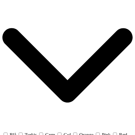
Blå
Turkis
Grøn
Gul
Orange
Pink
Rød