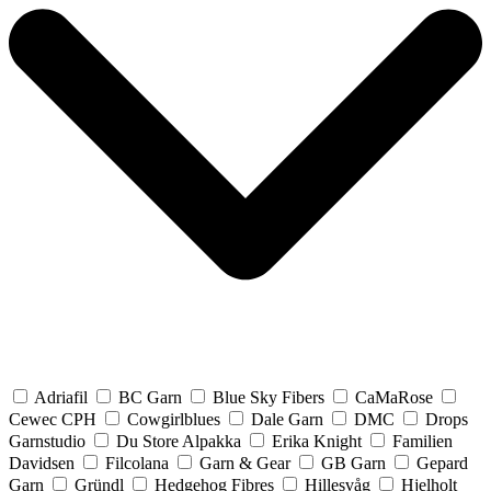
Adriafil
BC Garn
Blue Sky Fibers
CaMaRose
Cewec CPH
Cowgirlblues
Dale Garn
DMC
Drops
Garnstudio
Du Store Alpakka
Erika Knight
Familien
Davidsen
Filcolana
Garn & Gear
GB Garn
Gepard
Garn
Gründl
Hedgehog Fibres
Hillesvåg
Hjelholt