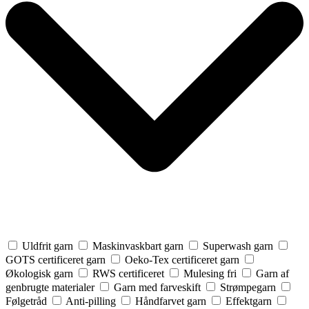
Uldfrit garn
Maskinvaskbart garn
Superwash garn
GOTS certificeret garn
Oeko-Tex certificeret garn
Økologisk garn
RWS certificeret
Mulesing fri
Garn af
genbrugte materialer
Garn med farveskift
Strømpegarn
Følgetråd
Anti-pilling
Håndfarvet garn
Effektgarn