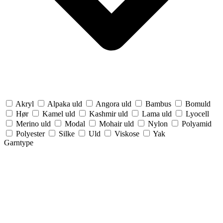
Akryl
Alpaka uld
Angora uld
Bambus
Bomuld
Hør
Kamel uld
Kashmir uld
Lama uld
Lyocell
Merino uld
Modal
Mohair uld
Nylon
Polyamid
Polyester
Silke
Uld
Viskose
Yak
Garntype