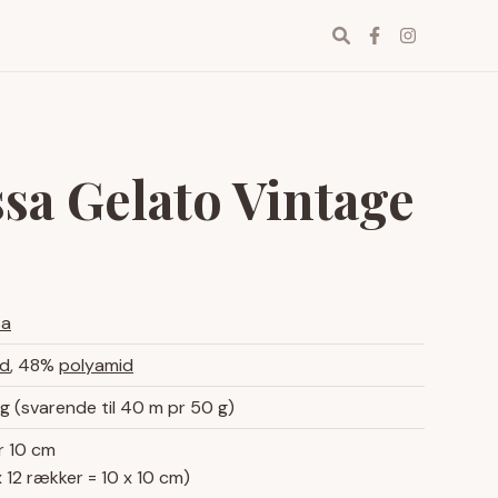
Find
Facebook
Instagr
garn
sa Gelato Vintage
sa
d
, 48%
polyamid
g (svarende til 40 m pr 50 g)
r 10 cm
 12 rækker = 10 x 10 cm)