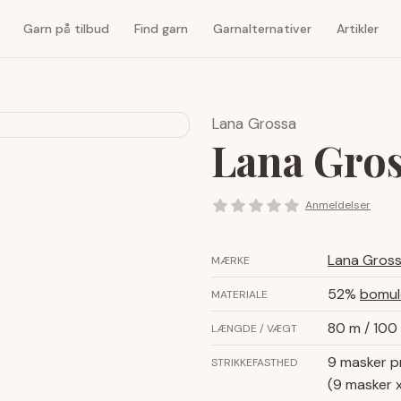
Garn på tilbud
Find garn
Garnalternativer
Artikler
Lana Grossa
Lana Gros
Anmeldelser
Lana Gros
MÆRKE
52%
bomul
MATERIALE
80 m / 100 
LÆNGDE / VÆGT
9 masker p
STRIKKEFASTHED
(9 masker x