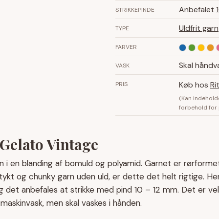
Anbefalet
STRIKKEPINDE
Uldfrit garn
TYPE
FARVER
Skal håndv
VASK
Køb hos
Ri
PRIS
(Kan indehold
forbehold for
 Gelato Vintage
n i en blanding af bomuld og polyamid. Garnet er rørformet,
kt og chunky garn uden uld, er dette det helt rigtige. He
 det anbefales at strikke med pind 10 – 12 mm. Det er vel
 maskinvask, men skal vaskes i hånden.