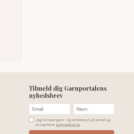
Tilmeld dig Garnportalens
nyhedsbrev
Jeg vil have garn- og strikkenyt på email og
accepterer
betingelserne
.