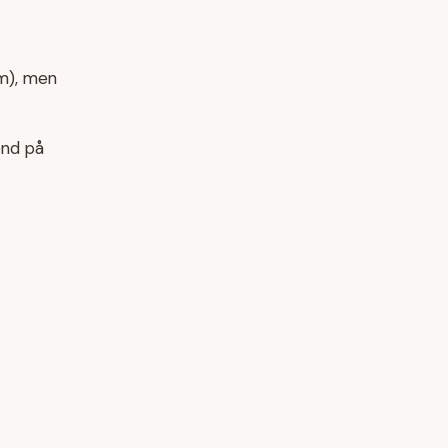
m), men
end på