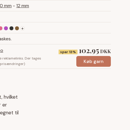
10 mm
-
12 mm
+
askes.
102,95
to
DKK
spar 13%
e reklamelinks. Der tages
Køb garn
 prisændringer)
 hvilket
r er
egnet til