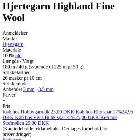
Hjertegarn Highland Fine
Wool
Anmeldelser
Mærke
Hjertegarn
Materiale
100%
uld
Længde / Vægt
180 m / 40 g (svarende til 225 m pr 50 g)
Strikkefasthed
26 masker pr 10 cm
Strikkepinde
Anbefalet
3 mm
-
3,5 mm
Farver
+
Pris
Køb hos
Hobbygarn.dk
23,00
DKK
Køb hos
Rito
spar 17%
24,95
DKK
Køb hos
Vivis Butik
spar 31%
25,00
DKK
Køb hos
Stofmøllen
29,00
DKK
(Kan indeholde reklamelinks. Der tages forbehold for
prisændringer)
Køb garn