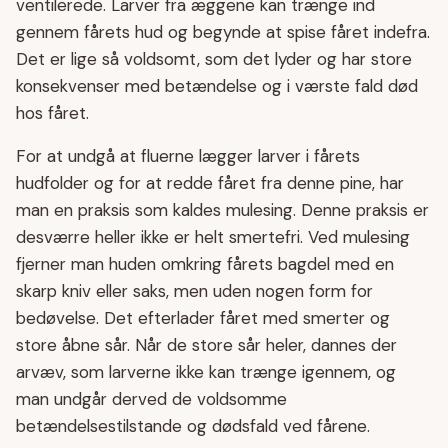
ventilerede. Larver fra æggene kan trænge ind
gennem fårets hud og begynde at spise fåret indefra.
Det er lige så voldsomt, som det lyder og har store
konsekvenser med betændelse og i værste fald død
hos fåret.
For at undgå at fluerne lægger larver i fårets
hudfolder og for at redde fåret fra denne pine, har
man en praksis som kaldes mulesing. Denne praksis er
desværre heller ikke er helt smertefri. Ved mulesing
fjerner man huden omkring fårets bagdel med en
skarp kniv eller saks, men uden nogen form for
bedøvelse. Det efterlader fåret med smerter og
store åbne sår. Når de store sår heler, dannes der
arvæv, som larverne ikke kan trænge igennem, og
man undgår derved de voldsomme
betændelsestilstande og dødsfald ved fårene.